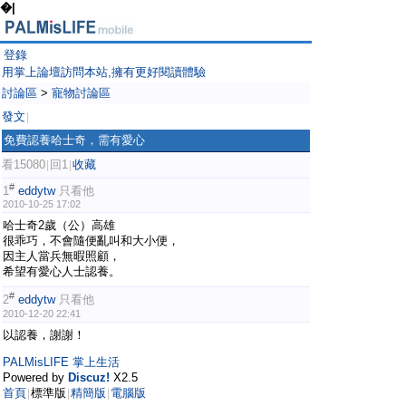
�|
登錄
用掌上論壇訪問本站,擁有更好閱讀體驗
討論區
>
寵物討論區
發文
|
免費認養哈士奇，需有愛心
看15080
回1
收藏
|
|
#
1
eddytw
只看他
2010-10-25 17:02
哈士奇2歲（公）高雄
很乖巧，不會隨便亂叫和大小便，
因主人當兵無暇照顧，
希望有愛心人士認養。
#
2
eddytw
只看他
2010-12-20 22:41
以認養，謝謝！
PALMisLIFE 掌上生活
Powered by
Discuz!
X2.5
首頁
標準版
精簡版
電腦版
|
|
|