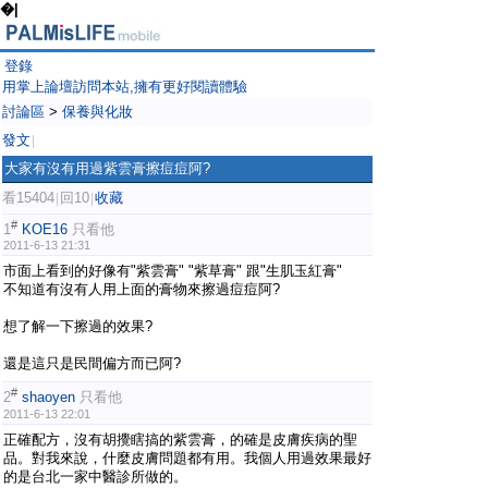
�|
登錄
用掌上論壇訪問本站,擁有更好閱讀體驗
討論區
>
保養與化妝
發文
|
大家有沒有用過紫雲膏擦痘痘阿?
看15404
回10
收藏
|
|
#
1
KOE16
只看他
2011-6-13 21:31
市面上看到的好像有"紫雲膏" "紫草膏" 跟"生肌玉紅膏"
不知道有沒有人用上面的膏物來擦過痘痘阿?
想了解一下擦過的效果?
還是這只是民間偏方而已阿?
#
2
shaoyen
只看他
2011-6-13 22:01
正確配方，沒有胡攪瞎搞的紫雲膏，的確是皮膚疾病的聖
品。對我來說，什麼皮膚問題都有用。我個人用過效果最好
的是台北一家中醫診所做的。