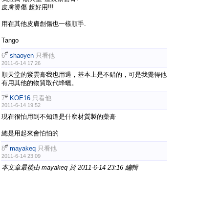
皮膚燙傷.超好用!!!
用在其他皮膚創傷也一樣順手.
Tango
#
6
shaoyen
只看他
2011-6-14 17:26
順天堂的紫雲膏我也用過，基本上是不錯的，可是我覺得他
有用其他的物質取代蜂蠟。
#
7
KOE16
只看他
2011-6-14 19:52
現在很怕用到不知道是什麼材質製的藥膏
總是用起來會怕怕的
#
8
mayakeq
只看他
2011-6-14 23:09
本文章最後由 mayakeq 於 2011-6-14 23:16 編輯
以前學中醫有自己做過
其實蠻簡單的
可以找幾個人聯合做一些就可以用很久
不然有的中醫診所也有在賣，一罐大概50~100ml兩三百