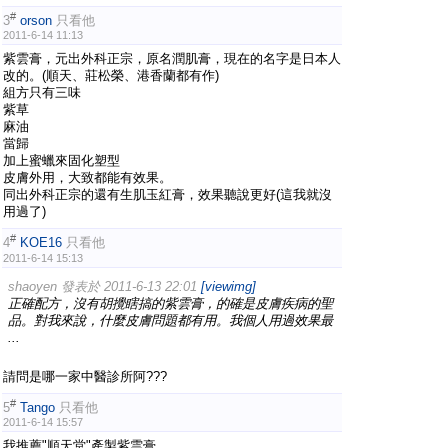
#
3
orson
只看他
2011-6-14 11:13
紫雲膏，元出外科正宗，原名潤肌膏，現在的名字是日本人
改的。(順天、莊松榮、港香蘭都有作)
組方只有三味
紫草
麻油
當歸
加上蜜蠟來固化塑型
皮膚外用，大致都能有效果。
同出外科正宗的還有生肌玉紅膏，效果聽說更好(這我就沒
用過了)
#
4
KOE16
只看他
2011-6-14 15:13
shaoyen 發表於 2011-6-13 22:01
[viewimg]
正確配方，沒有胡攪瞎搞的紫雲膏，的確是皮膚疾病的聖
品。對我來說，什麼皮膚問題都有用。我個人用過效果最
...
請問是哪一家中醫診所阿???
#
5
Tango
只看他
2011-6-14 15:57
我推薦"順天堂"產製紫雲膏.