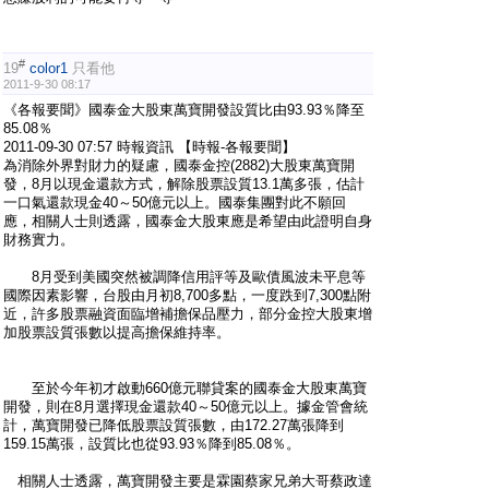
#
19
color1
只看他
2011-9-30 08:17
《各報要聞》國泰金大股東萬寶開發設質比由93.93％降至
85.08％
2011-09-30 07:57 時報資訊 【時報-各報要聞】
為消除外界對財力的疑慮，國泰金控(2882)大股東萬寶開
發，8月以現金還款方式，解除股票設質13.1萬多張，估計
一口氣還款現金40～50億元以上。國泰集團對此不願回
應，相關人士則透露，國泰金大股東應是希望由此證明自身
財務實力。
8月受到美國突然被調降信用評等及歐債風波未平息等
國際因素影響，台股由月初8,700多點，一度跌到7,300點附
近，許多股票融資面臨增補擔保品壓力，部分金控大股東增
加股票設質張數以提高擔保維持率。
至於今年初才啟動660億元聯貸案的國泰金大股東萬寶
開發，則在8月選擇現金還款40～50億元以上。據金管會統
計，萬寶開發已降低股票設質張數，由172.27萬張降到
159.15萬張，設質比也從93.93％降到85.08％。
相關人士透露，萬寶開發主要是霖園蔡家兄弟大哥蔡政達