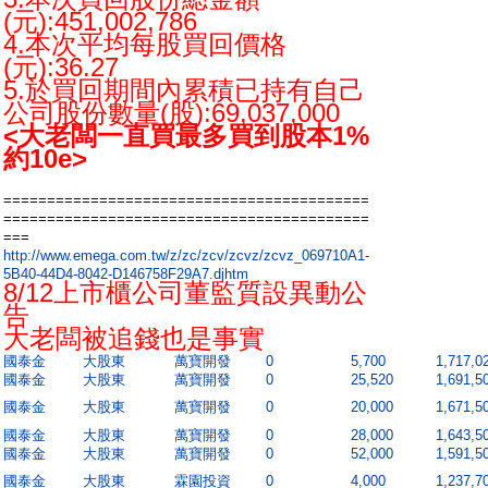
(元):451,002,786
4.本次平均每股買回價格
(元):36.27
5.於買回期間內累積已持有自己
公司股份數量(股):69,037,000
<大老闆一直買最多買到股本1%
約10e>
==========================================
==========================================
===
http://www.emega.com.tw/z/zc/zcv/zcvz/zcvz_069710A1-
5B40-44D4-8042-D146758F29A7.djhtm
8/12上市櫃公司董監質設異動公
告
大老闆被追錢也是事實
國泰金
大股東
萬寶開發
0
5,700
1,717,0
國泰金
大股東
萬寶開發
0
25,520
1,691,5
國泰金
大股東
萬寶開發
0
20,000
1,671,5
國泰金
大股東
萬寶開發
0
28,000
1,643,5
國泰金
大股東
萬寶開發
0
52,000
1,591,5
國泰金
大股東
霖園投資
0
4,000
1,237,7