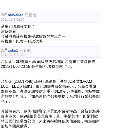
#
20
mayakeq
只看他
2011-10-3 00:10
選舉行情應該要動了
當反彈看
金融股應該有機會變成撐盤的主流之一
有機會可以買一點試試看
#
21
color1
只看他
2011-11-8 21:10
台新金：3D曝險不高 面板雙虎若增提 台灣銀行業會倒光
2011/11/08 20:15 鉅亨網 記者陳慧琳 台北
台新金 (2887) 今(8)日舉行法說會，談到3D產業(DRAM、
LCD、LED太陽能)，銀行總經理蔡榮棟表示，台新金曝險
部位不高，占法金總授信比重不到10%，他強調，面板雙虎
尚無提存打算，「如果連他們都要增提，台灣銀行業都要倒
光了。」
蔡榮棟表示，歐美債影響全球景氣不確定性高，台新金海外
資產不大，約9成都是美元資產，且一半是美債，但是對歐
豬五國則無曝險部位，未來將持續降低美債部位，轉進如新
加坡等國家債券。