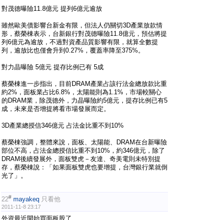
對茂德曝險11.8億元 提列6億元逾放
雖然歐美債影響台新金有限，但法人仍關切3D產業放款情
形，蔡榮棟表示，台新銀行對茂德曝險11.8億元，預估將提
列6億元為逾放，不過對資產品質影響有限，就算全數提
列，逾放比也僅會升到0.27%，覆蓋率降至375%。
對力晶曝險 5億元 提存比例已有 5成
蔡榮棟進一步指出，目前DRAM產業占該行法金總放款比重
約2%，面板業占比6.8%，太陽能則為1.1%，市場較關心
的DRAM業，除茂德外，力晶曝險約5億元，提存比例已有5
成，未來是否增提將看市場發展而定。
3D產業總授信346億元 占法金比重不到10%
蔡榮棟強調，整體來說，面板、太陽能、DRAM在台新曝險
部位不高，占法金總授信比重不到10%，約346億元，除了
DRAM後續發展外，面板雙虎－友達、奇美電則未特別提
存，蔡榮棟說：「如果面板雙虎也要增提，台灣銀行業就倒
光了」。
#
22
mayakeq
只看他
2011-11-8 23:17
外資最近開始買面板股了