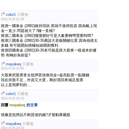
#
2
color1
只看他
2011-8-25 21:38
推測一國泰金 (2882)維持現狀.那就不值得投資.因為帳上現
金一直少.問題就大了?錢一直補?
推測二國泰金 (2882)慢慢變好可是大象要轉彎需要時間?
推測三國泰金 (2882)30-35應該大老板關鍵位置.因為他借太
多錢.有可能開始積極短線開創獲利.
推測四國泰金 (2882)30-35有可能是跟大股東一樣成本的優
勢.有轉好為前提?
#
3
mayakeq
只看他
2011-8-25 22:05
大股東把股票拿去抵押質借換現金+趁高點賣一點賺錢
現在持股不足，外資又大賣，剛好買回來補足股票
以上是我夢到的....
#
4
color1
只看他
2011-8-25 22:23
回覆
mayakeq
的文章
很像是抵押品不夠質借的錢?才發動庫藏股
#
5
mayakeq
只看他
2011-8-25 23:19