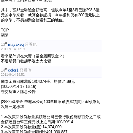
其中，富邦金曝險金額較高，但以今年1至8月已賺298.3億
元的水準來看，就算全數認損，今年獲利仍有200億元以上
的水準，不易撼動金控獲利王的地位。
TOP
關閉
#
13
mayakeq
只看他
2011-9-14 00:19
看來是外資在大賣（基金贖回現金？）
不過期貨口數趨勢沒太大改變
#
14
color1
只看他
2011-9-14 19:52
國泰金買回庫藏股1萬4074張、均價34.89元
(100/09/14 17:16:16)
證交所重大訊息公告
(2882)國泰金-申報本公司100年度庫藏股累積買回金額第九
次達一定標準
1.本次買回股份數量累積達公司已發行股份總額百分之二或
金額達新台幣三億元以上之日期:100/09/14
2.本次買回股份數量(股):14,074,000
3.本次買回股份總金額(元):491,030,887