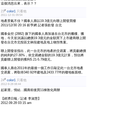
這個消息出來，表示？？
#
23
color1
只看他
2011-12-31 09:54
地產景氣不佳？國泰人壽以19.3億元向聯上開發買樓
2011/12/30 20:16 鉅亨網 記者張欽發 台北
國泰金控 (2882) 旗下的國泰人壽加速在台北市的獵樓、獵
地，今天並決議以總價19.3億元的金額買下上市建商聯上開
發在台北市北投區文林段建地及地上物預售案。
聯上開發並指出，此一台北市的地產的交易案，將貢獻總價
的純利約27-30%，依交易總金額的19.3億元計算，預估將
貢獻聯上開發的獲利5.21-5.79億元。
國泰人壽在2011年的最後一個工作日敲定此一台北市地產
交易案，將取得340.92坪建地及2433.77坪的樓地板面積。
#
24
color1
只看他
2012-9-28 08:44
起家厝」情結…國壽前後買11棟敦化商辦
【經濟日報╱記者 李淑慧】
2012.09.28 03:15 am