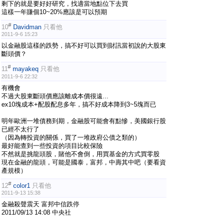
剩下的就是要好好研究，找適當地點位下去買
這樣一年賺個10~20%應該是可以預期
#
10
Davidman
只看他
2011-9-6 15:23
以金融股這樣的跌勢，搞不好可以買到財訊當初說的大股東
斷頭價？
#
11
mayakeq
只看他
2011-9-6 22:32
有機會
不過大股東斷頭價應該離成本價很遠...
ex10塊成本+配股配息多年，搞不好成本降到3~5塊而已
明年歐洲一堆債務到期，金融股可能會有點慘，美國銀行股
已經不太行了
（因為轉投資的關係，買了一堆政府公債之類的）
最好能查到一些投資的項目比較保險
不然就是挑龍頭股，賭他不會倒，用買基金的方式買零股
現在金融的龍頭，可能是國泰，富邦，中壽其中吧（要看資
產規模）
#
12
color1
只看他
2011-9-13 15:38
金融殺聲震天 富邦中信跌停
2011/09/13 14:08 中央社