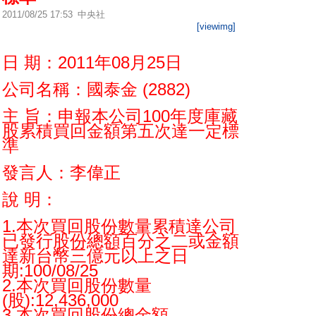
2011/08/25 17:53
中央社
[viewimg]
日 期：2011年08月25日
公司名稱：國泰金 (2882)
主 旨：申報本公司100年度庫藏
股累積買回金額第五次達一定標
準
發言人：李偉正
說 明：
1.本次買回股份數量累積達公司
已發行股份總額百分之二或金額
達新台幣三億元以上之日
期:100/08/25
2.本次買回股份數量
(股):12,436,000
3.本次買回股份總金額