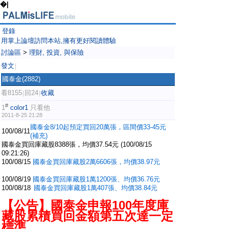
�|
登錄
用掌上論壇訪問本站,擁有更好閱讀體驗
討論區
>
理財, 投資, 與保險
發文
|
國泰金(2882)
看8155
回24
收藏
|
|
#
1
color1
只看他
2011-8-25 21:28
國泰金8/10起預定買回20萬張，區間價33-45元
100/08/11
(補充)
國泰金買回庫藏股8388張，均價37.54元 (100/08/15
09:21:26)
100/08/15
國泰金買回庫藏股2萬6606張，均價38.97元
100/08/19
國泰金買回庫藏股1萬1200張、均價36.76元
100/08/18
國泰金買回庫藏股1萬407張、均價38.84元
【公告】國泰金申報100年度庫
藏股累積買回金額第五次達一定
標準