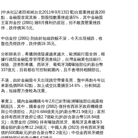
(中央社記者田裕斌台北2011年9月13日電)台股重挫超過200
點，金融股首當其衝，類股指數重挫超過5%，其中金融股
王富邦金控 (2881) 雖8月獲利仍居冠，但不敵賣壓重挫跌
停，跌停價36.5元。
中信金控 (2891) 則由於短線跌幅不深，今天出現補跌，收
盤也亮燈跌停，跌停價19.35元。
分析師表示，希臘倒債疑慮越來越大，歐洲銀行股全倒，根
據行政院金融監督管理委員會統計，台灣金融業包括銀行、
保險、證券對希臘、西班牙、葡萄牙3國曝險部位約新台幣
337億元，目前都在可控制範圍內，且不會增持相關部位。
不過，由於金融股今天出現跳空帶量長黑，盤中再創今年以
來新低價858.62點，加上成交比重擴至14.6%，分析師認
為，短線壓力會較為沈重。
事實上，國內金融機構今年2月已針對歐洲曝險部位揭露相
關資訊，其中，國泰金控 (2882) 僅持有西班牙政府機構債
與公司債部位，共計0.684億美元(約新台幣21.9億元)；富邦
金持有西班牙政府公債2.7億歐元(約折合新台幣118.84億
元)；兆豐金控 (2886) 持有曝險西班牙、葡萄牙及希臘等3
國金額約新台幣12.24億元；中國人壽 (2823) 持有西班牙國
債約500萬歐元(約折合新台幣2.2億元)；中信金西班牙總授
信曝險部位約新台幣5.62億元。