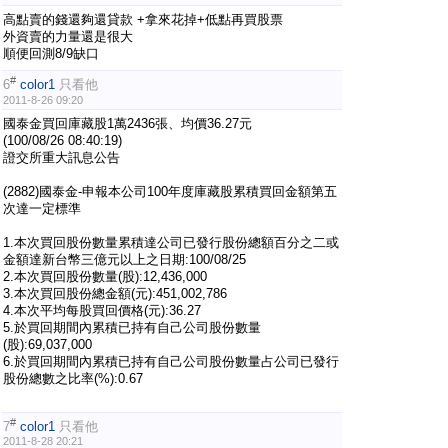
高點賣的錢還夠還貸款 +拿來花掉+低點再買股票
外資賣的力量還是很大
順便回測8/9缺口
#
6
color1
只看他
2011-8-26 09:20
國泰金買回庫藏股1萬2436張、均價36.27元
(100/08/26 08:40:19)
證交所重大訊息公告
(2882)國泰金-申報本公司100年度庫藏股累積買回金額第五
次達一定標準
1.本次買回股份數量累積達公司已發行股份總額百分之二或
金額達新台幣三億元以上之日期:100/08/25
2.本次買回股份數量(股):12,436,000
3.本次買回股份總金額(元):451,002,786
4.本次平均每股買回價格(元):36.27
5.於買回期間內累積已持有自己公司股份數量
(股):69,037,000
6.於買回期間內累積已持有自己公司股份數量占公司已發行
股份總數之比率(%):0.67
#
7
color1
只看他
2011-8-28 20:21