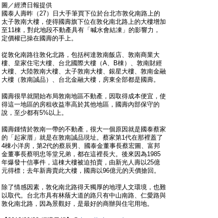
圖／經濟日報提供
國泰人壽昨（27）日大手筆買下位於台北市敦化南路上的
太子敦南大樓，使得國壽旗下位在敦化南北路上的大樓增加
至11棟，對此地段不動產具有「喊水會結凍」的影響力，
定價權已操在國壽的手上。
從敦化南路往敦化北路，包括柯達敦南飯店、敦南商業大
樓、皇家住宅大樓、台北國際大樓（A、B棟）、敦南財經
大樓、大陸敦南大樓、太子敦南大樓、銀星大樓、敦南金融
大樓（敦南誠品）、台北金融大樓，房東全部都是國壽。
國壽很早就開始布局敦南地區不動產，因取得成本便宜，使
得這一地區的房租收益率高於其他地區，國壽內部保守的
說，至少都有5%以上。
國壽鍾情於敦南一帶的不動產，很大一個原因就是國泰蔡家
的「起家厝」就是在敦南誠品現址。蔡家第1代在那裡蓋了
4棟小洋房，第2代的蔡辰男、國泰金董事長蔡宏圖、富邦
金董事長蔡明忠等堂兄弟，都在這裡長大。後來因為1985
年爆發十信事件，這棟大樓被迫拍賣，由新光人壽以25億
元得標；去年新壽賣此大樓，國壽以96億元的天價搶回。
除了情感因素，敦化南北路得天獨厚的地理人文環境，也難
以取代。台北市具有林蔭大道的路只有中山南路、仁愛路與
敦化南北路，因為景觀好，是最好的商辦與住宅用地。