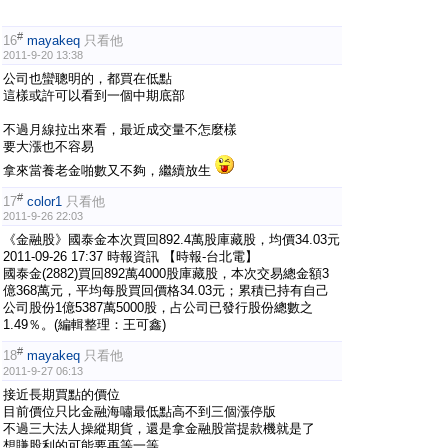
#
16
mayakeq
只看他
2011-9-20 13:38
公司也蠻聰明的，都買在低點
這樣或許可以看到一個中期底部
不過月線拉出來看，最近成交量不怎麼樣
要大漲也不容易
拿來當養老金啪數又不夠，繼續放生
#
17
color1
只看他
2011-9-26 22:03
《金融股》國泰金本次買回892.4萬股庫藏股，均價34.03元
2011-09-26 17:37 時報資訊 【時報-台北電】
國泰金(2882)買回892萬4000股庫藏股，本次交易總金額3
億368萬元，平均每股買回價格34.03元；累積已持有自己
公司股份1億5387萬5000股，占公司已發行股份總數之
1.49％。(編輯整理：王可鑫)
#
18
mayakeq
只看他
2011-9-27 06:13
接近長期買點的價位
目前價位只比金融海嘯最低點高不到三個漲停版
不過三大法人操縱期貨，還是拿金融股當提款機就是了
想賺股利的可能要再等一等