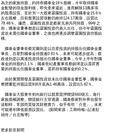
為主的家族持股，約持有國泰金18％股權，今年取得國泰
金配發的現金股利後，即先拿來還款，進而解除13萬多張
的股票設質。至於另一大股東霖園投資，持有國泰金15.6％
左右股權，目前股票設質張數仍維持124.17萬張，設質比
78.48％。據悉，霖園投資原是蔡家兄弟共同持股，99年之
前，國泰金董事都是以霖園投資代表人出任，但今年霖園投
資並未選任國泰金董事，之後也將逐步調整霖園投資控股結
構。
國泰金董事長蔡宏圖則是以百星投資的持股出任國泰金董
事長，百星對國泰金持股逾0.81％，未來可能逐步提高；蔡
政達則是以萬達投資持股出任國泰金董事，今年上半年對國
泰金的持股約1.1％；國泰世紀產董事長蔡鎮球是以震昇實
業的持股出任國泰金董事，震昇持有國泰金約0.2％。
由於萬寶開發及霖園投資並未出任國泰金董監事，國泰金
整體董監持股設質到8月底為1.46萬張，設質比5.82％。
國泰金大股東年初向銀行以股票質押聯貸660億元，進行
家族股權調整。聯貸銀行主管透露，國泰蔡家對外界在股市
波動時，常因而質疑其財務實力，似乎有些「介意」，未來
可能逐年降低股票設質比。 (新聞來源：工商時報─記者彭
禎伶／台北報導)
更多影音新聞