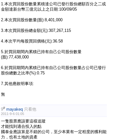
1.本次買回股份數量累積達公司已發行股份總額百分之二或
金額達新台幣三億元以上之日期:100/09/05
2.本次買回股份數量(股):8,401,000
3.本次買回股份總金額(元):307,267,115
4.本次平均每股買回價格(元):36.58
5.於買回期間內累積已持有自己公司股份數量
(股):77,438,000
6.於買回期間內累積已持有自己公司股份數量占公司已發行
股份總數之比率(%):0.75
7.其他應敘明事項:
無
#
9
mayakeq
只看他
2011-9-6 01:05
一隻股票應該要這樣追蹤
才能找到適合投入的點
國泰金應該算是不錯的公司，至少本業有一定程度的獲利能
力，也有土地的資產