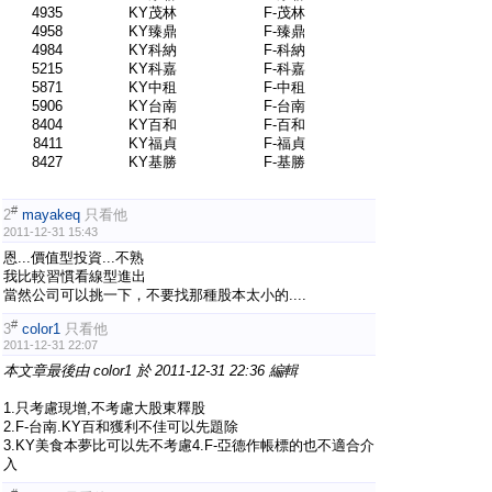
4935
KY茂林
F-茂林
4958
KY臻鼎
F-臻鼎
4984
KY科納
F-科納
5215
KY科嘉
F-科嘉
5871
KY中租
F-中租
5906
KY台南
F-台南
8404
KY百和
F-百和
8411
KY福貞
F-福貞
8427
KY基勝
F-基勝
#
2
mayakeq
只看他
2011-12-31 15:43
恩...價值型投資...不熟
我比較習慣看線型進出
當然公司可以挑一下，不要找那種股本太小的....
#
3
color1
只看他
2011-12-31 22:07
本文章最後由 color1 於 2011-12-31 22:36 編輯
1.只考慮現增,不考慮大股東釋股
2.F-台南.KY百和獲利不佳可以先題除
3.KY美食本夢比可以先不考慮4.F-亞德作帳標的也不適合介
入