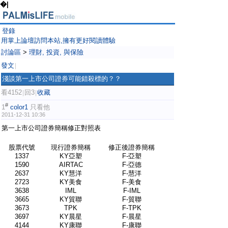
�|
登錄
用掌上論壇訪問本站,擁有更好閱讀體驗
討論區
>
理財, 投資, 與保險
發文
|
淺談第一上市公司證券可能錯殺標的？？
看4152
回3
收藏
|
|
#
1
color1
只看他
2011-12-31 10:36
第一上市公司證券簡稱修正對照表
股票代號
現行證券簡稱
修正後證券簡稱
1337
KY亞塑
F-亞塑
1590
AIRTAC
F-亞德
2637
KY慧洋
F-慧洋
2723
KY美食
F-美食
3638
IML
F-IML
3665
KY貿聯
F-貿聯
3673
TPK
F-TPK
3697
KY晨星
F-晨星
4144
KY康聯
F-康聯