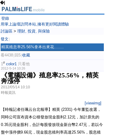
�|
登錄
用掌上論壇訪問本站,擁有更好閱讀體驗
討論區
>
理財, 投資, 與保險
發文
|
精英殖息率25.56%拿本出來花........
看4438
回5
收藏
|
|
#
1
color1
只看他
2012-5-14 10:26
《電腦設備》殖息率25.56%，精英
奔漲停
2012/05/14 10:10
時報資訊
[viewimg]
【時報記者任珮云台北報導】精英 (2331) 今年董監改選，
同時公司宣布資本公積發放現金股利2.12元，加計原先的
0.35元現金股利，合計每股發放現金新台幣2.47元，若以今
盤中漲停價9.66元，現金股息殖利率高達25.56%，股息殖