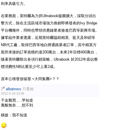
利率具吸引力。
在業務面，英特爾為力拱Ultrabook版圖擴大，採取分頭出
擊方式，除在主流區域市場強力推銷即將發表的Ivy Bridge
平台機種外，同時也帶領供應鏈業者搶進巴西等新興市場。
據零組件業者透露，近期英特爾協助精英、藍天及和碩等
NB代工廠，取得巴西等地白牌通路業者訂單，其中精英方
面所承接的訂單規模約達200萬台，未來1年目標400萬台，
隨著英特爾祭出各項行銷策略，Ultrabook 於2012年底佔整
體消費性NB比重至少可上看2成。
資本公積發放猛發.<大同集團>？？
#
2
albatross
只看他
2012-5-14 10:38
千金難買.....早知道
萬般無奈.....想不到
橫披：我不知道