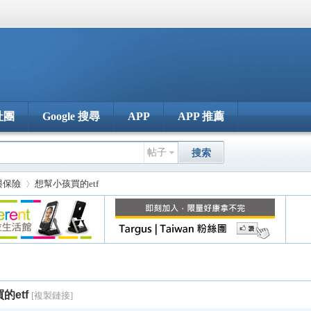
社團
Google 搜尋
APP
APP 推薦
帖子
搜索
 與保險
想幫小孩買的etf
›
的etf
[複製鏈接]