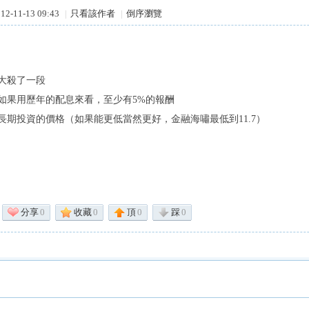
2-11-13 09:43
|
只看該作者
|
倒序瀏覽
大殺了一段
如果用歷年的配息來看，至少有5%的報酬
長期投資的價格（如果能更低當然更好，金融海嘯最低到11.7）
分享
0
收藏
0
頂
0
踩
0