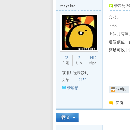
mayakeq
發表於 201
台股etf
0056
L
上個月有量
這個價位，
算是可以中
123
2
1419
主題
好友
積分
該用戶從未簽到
文章
2159
Mi
發消息
淘帖
0
回復