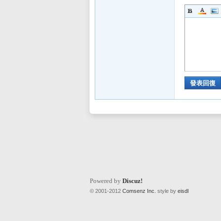
sL
發表回復
IF
Powered by
Discuz!
© 2001-2012
Comsenz Inc.
style by
eisdl