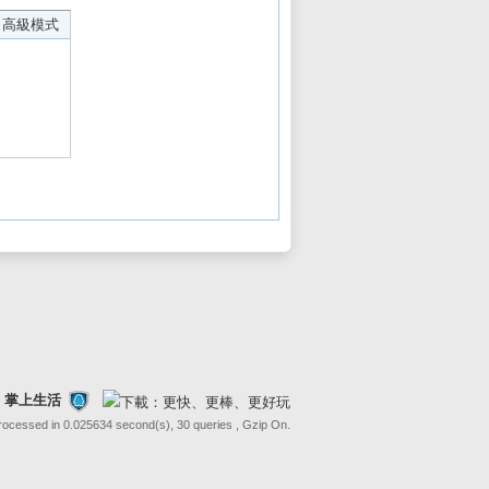
高級模式
FE 掌上生活
Processed in 0.025634 second(s), 30 queries , Gzip On.