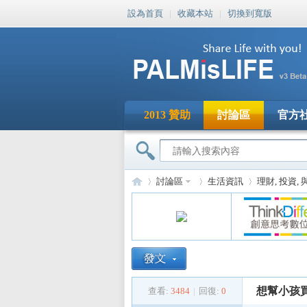
設為首頁
|
收藏本站
|
切換到寬版
2013 贊助
討論區
官方
討論區
生活資訊
理財, 投資,
PA
»
›
›
想幫小孩買
查看:
3484
|
回復:
0