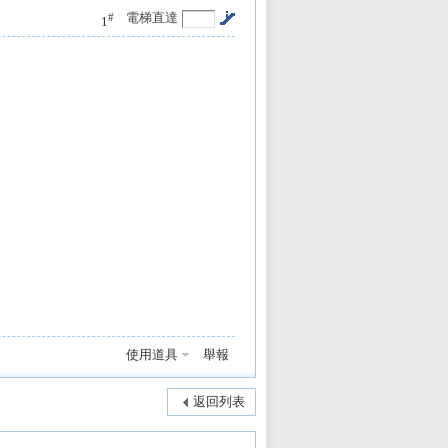
電梯直達
#
1
使用道具
舉報
返回列表