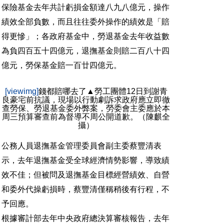
保險基金去年共計虧損金額達八九八億元，操作
績效全部負數，而且往往委外操作的績效是「賠
得更慘」；各政府基金中，勞退基金去年收益數
為負四百五十四億元，退撫基金則賠二百八十四
億元，勞保基金賠一百廿四億元。
[viewimg]
錢都賠哪去了▲勞工團體12日到謝青
良豪宅前抗議，現場以行動劇訴求政府應立即徹
查勞保、勞退基金委外弊案，勞委會主委應於本
周三預算審查前為督導不周公開道歉。（陳麒全
攝）
公務人員退撫基金管理委員會副主委蔡豐清表
示，去年退撫基金受全球經濟情勢影響，導致績
效不佳；但被問及退撫基金目標經營績效、自營
和委外代操虧損時，蔡豐清僅稱稍後有行程，不
予回應。
根據審計部去年中央政府總決算審核報告，去年