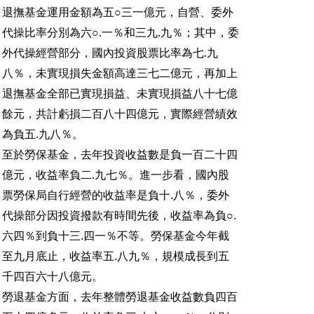
退撫基金運用金額為五○三一億元，自營、委外
代操比率分別為六○.一％和三九.九％；其中，委
外代操經營部分，國內投資股票比率為七.九
八％，未實現損失金額高達三七二億元，再加上
退撫基金全部已實現損益、未實現損益八十七億
餘元，共計虧損二百八十四億元，實際經營績效
為負五.九八％。
至於勞保基金，去年投資收益數是負一百二十四
億元，收益率負二.九七％。進一步看，國內股
票勞保局自行經營的收益率是負十.八％，委外
代操部分因投資撥款有時間先後，收益率為負○.
六四％到負十三.四一％不等。勞保基金今年截
至九月底止，收益率五.八九％，規模成長到五
千四百六十八億元。
勞退基金方面，去年整體勞退基金收益數負四百