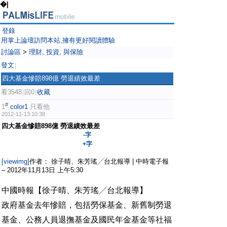
�|
登錄
用掌上論壇訪問本站,擁有更好閱讀體驗
討論區
>
理財, 投資, 與保險
發文
|
四大基金慘賠898億 勞退績效最差
看3548
回0
收藏
|
|
#
1
color1
只看他
2012-11-13 10:38
四大基金慘賠898億 勞退績效最差
-字
+字
[viewimg]
作者： 徐子晴、朱芳瑤╱台北報導 | 中時電子報
– 2012年11月13日 上午5:30
中國時報【徐子晴、朱芳瑤╱台北報導】
政府基金去年慘賠，包括勞保基金、新舊制勞退
基金、公務人員退撫基金及國民年金基金等社福