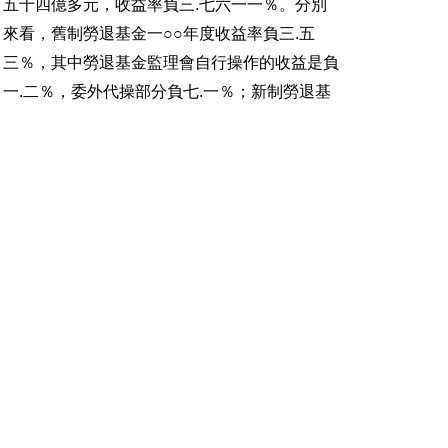
五十四億多元，收益率負三.七六一一％。分別
來看，舊制勞退基金一○○年度收益率負三.五
三％，其中勞退基金監理會自行操作的收益是負
一.二％，委外代操部分負七.一％；新制勞退基
金報酬率負三.九五％，勞退監自行經營部分的
報酬率為一.六四％，委託經營部分是負八.九
二％。
勞退基金今年截至八月底止，整體基金收益率為
三.三四六三％，基金規模達一兆四千億餘元。
勞退基金監理會副主委劉麗茹說，勞退基金勞退
監自行運用所投資的股票，多數為長期持有，而
委外代操部分，代為操作的投信公司和基金經理
人，為了在契約期限內以有限的資金創造更高獲
利，買賣行為較多，遇大盤不好時，虧損情形會
比較明顯。