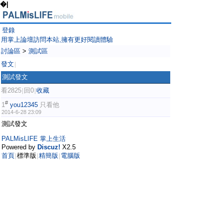
�|
登錄
用掌上論壇訪問本站,擁有更好閱讀體驗
討論區
>
測試區
發文
|
測試發文
看2825
回0
收藏
|
|
#
1
you12345
只看他
2014-6-28 23:09
測試發文
PALMisLIFE 掌上生活
Powered by
Discuz!
X2.5
首頁
標準版
精簡版
電腦版
|
|
|