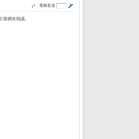
電梯直達
#
1
引發網友熱議。