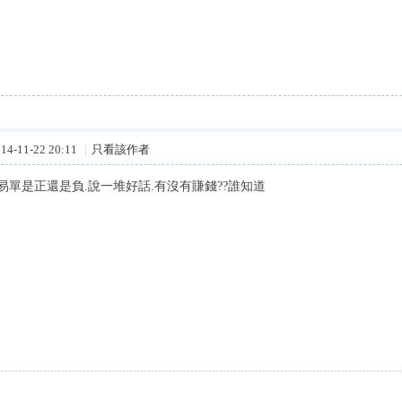
4-11-22 20:11
|
只看該作者
易單是正還是負.說一堆好話.有沒有賺錢??誰知道