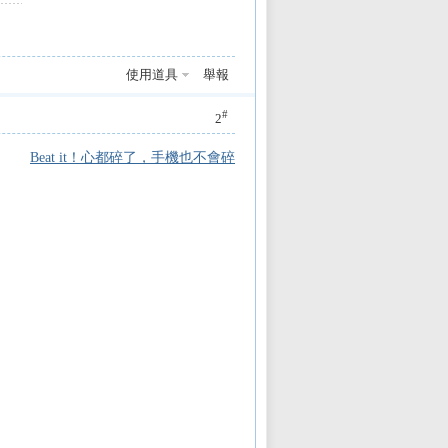
使用道具
舉報
#
2
Beat it！心都碎了，手機也不會碎