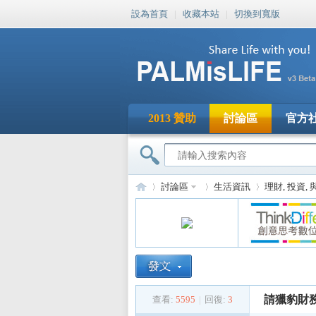
設為首頁
|
收藏本站
|
切換到寬版
2013 贊助
討論區
官方
討論區
生活資訊
理財, 投資,
PA
»
›
›
請獵豹財
查看:
5595
|
回復:
3