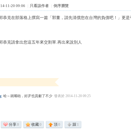
4-11-20 09:06
|
只看該作者
|
倒序瀏覽
郭恭克在部落格上撰寫一篇「郭董，請先清償您在台灣的負債吧！」更是
郭恭克請拿出您這五年來交割單.再出來說別人
g
哈～就嘴砲，好歹也貢獻了不少
發表於 2014-11-20 09:25
分享
0
收藏
0
頂
0
踩
1