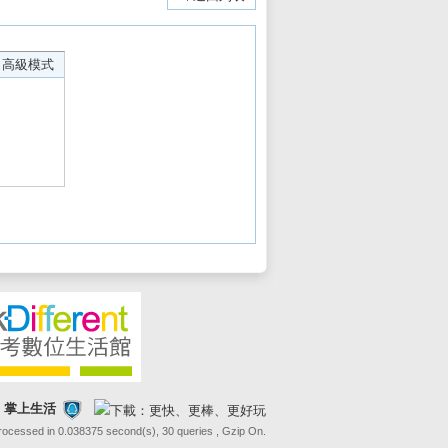
高級模式
FE 掌上生活
Processed in 0.038375 second(s), 30 queries , Gzip On.