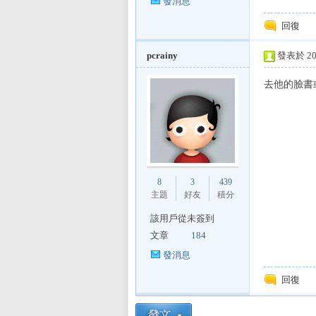
發消息
回復
pcrainy
發表於 201
去他的臉書
區
8
3
439
主題
好友
積分
該用戶從未簽到
文章
184
發消息
回復