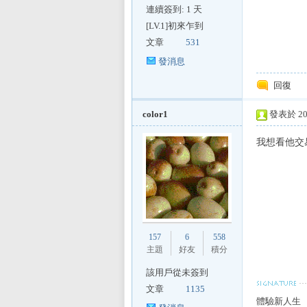
E
連續簽到: 1 天
[LV.1]初來乍到
文章
531
發消息
回復
color1
發表於 201
討
我想看他交
157
6
558
主題
好友
積分
該用戶從未簽到
論
文章
1135
體驗新人生