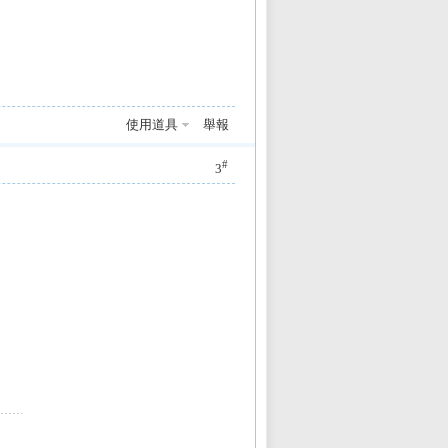
使用道具
舉報
#
3