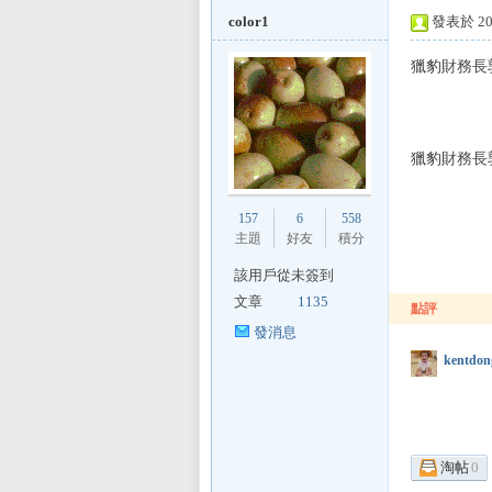
color1
發表於 201
獵豹財務長
L
獵豹財務長
157
6
558
主題
好友
積分
該用戶從未簽到
文章
1135
點評
Mi
發消息
kentdon
淘帖
0