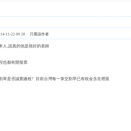
4-11-22 09:28
|
只看該作者
本人,說真的他是很好的老師
程也都有開發票
割單是否誠實繳稅? 目前台灣每一筆交割早已有稅金含在裡面