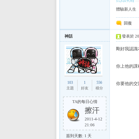
體驗新人生
sL
回復
神話
發表於 201
剛好我認識
你上他的課
IF
103
1
556
你要他的交
主題
好友
積分
TA的每日心情
擦汗
2011-4-12
21:06
簽到天數: 1 天