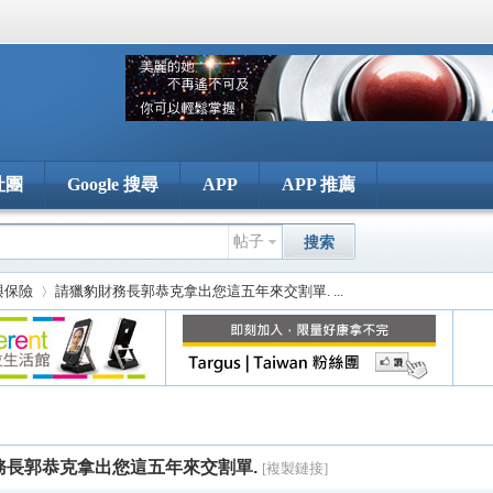
社團
Google 搜尋
APP
APP 推薦
帖子
搜索
 與保險
請獵豹財務長郭恭克拿出您這五年來交割單. ...
›
務長郭恭克拿出您這五年來交割單.
[複製鏈接]