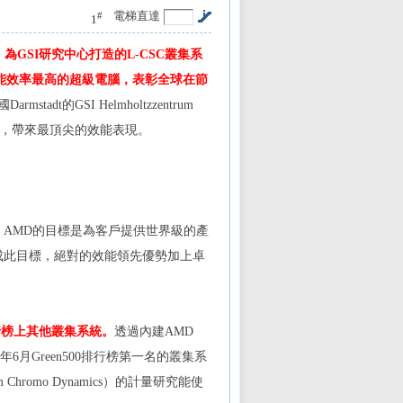
電梯直達
#
1
）為
GSI
研究中心打造的
L-CSC
叢集系
能效率最高的超級電腦，表彰全球在節
國
Darmstadt
的
GSI Helmholtzzentrum
，帶來最頂尖的效能表現。
，
AMD
的目標是為客戶提供世界級的產
成此目標，絕對的效能領先優勢加上卓
行榜上其他叢集系統。
透過內建
AMD
年
6
月
Green500
排行榜第一名的叢集系
um Chromo Dynamics
）的計量研究能使