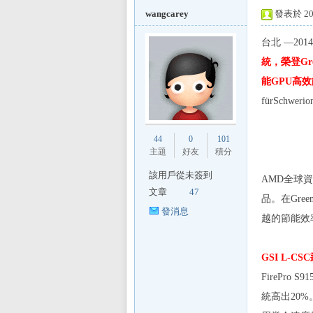
wangcarey
發表於 201
台北
—
2014
統，榮登
Gr
L
能
GPU
高效
f
ü
rSchwerio
44
0
101
主題
好友
積分
該用戶從未簽到
AMD
全球資
文章
47
品。在
Gree
Mi
發消息
越的節能效
GSI L-CSC
FirePro S91
統高出
20%