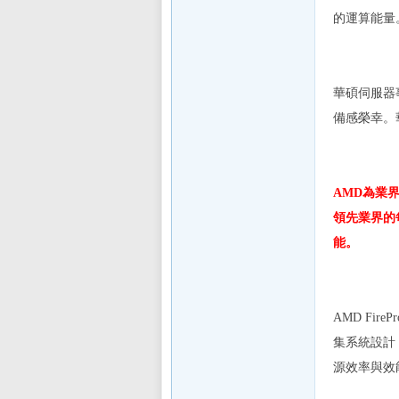
E
的運算能量
華碩伺服器
備感榮幸。
討
AMD
為業
領先業界的
能。
AMD FirePr
集系統設計
論
源效率與效