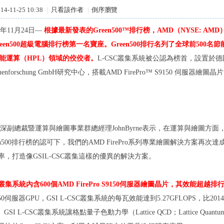
4-11-25 10:38
|
只看該作者
|
倒序瀏覽
年
11
月
24
日—
根據最新發表的
Green500
™排行榜，
AMD
（
NYSE: AMD
een500
超級電腦排行榜第一名寶座。
Green500
排行名列了全球前
500
名節
能運算（
HPL
）領域的佼佼者。
L-CSC
叢集系統被公認為榜首，設置於德
nenforschung GmbH
研究中心，搭載
AMD FirePro
™
S9150
伺服器繪圖晶片
深副總裁暨運算與繪圖事業群總經理
JohnByrne
表示，在運算與繪圖方面
n500
排行榜的認可下，我們的
AMD FirePro
系列專業繪圖解決方案再次達
率，打造像
GSIL-CSC
叢集這樣的優異的解決方案。
叢集系統內含
600
個
AMD FirePro S9150
伺服器繪圖晶片，其效能超越排
50
伺服器
GPU
，
GSI L-CSC
叢集系統的每瓦效能達到
5.27GFLOPS
，比
2014
。
GSI L-CSC
叢集系統讓格點量子色動力學（
Lattice QCD
；
Lattice Quant