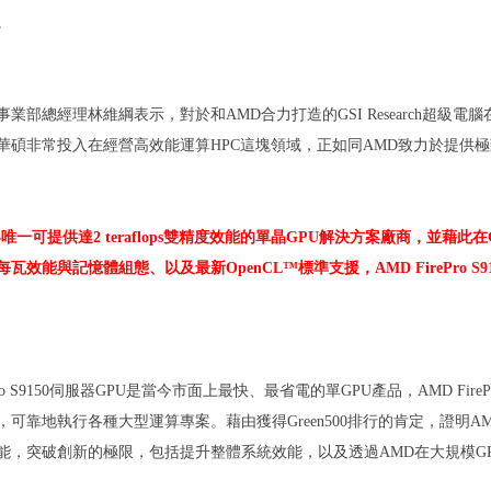
。
事業部總經理林維綱表示，對於和
AMD
合力打造的
GSI Research
超級電腦
華碩非常投入在經營高效能運算
HPC
這塊領域，正如同
AMD
致力於提供極
界唯一可提供達
2 teraflops
雙精度效能的單晶
GPU
解決方案廠商，並藉此在
每瓦效能與記憶體組態、以及最新
OpenCL
™標準支援，
AMD FirePro S9
o S9150
伺服器
GPU
是當今市面上最快、最省電的單
GPU
產品，
AMD FireP
，可靠地執行各種大型運算專案。藉由獲得
Green500
排行的肯定，證明
A
能，突破創新的極限，包括提升整體系統效能，以及透過
AMD
在大規模
G