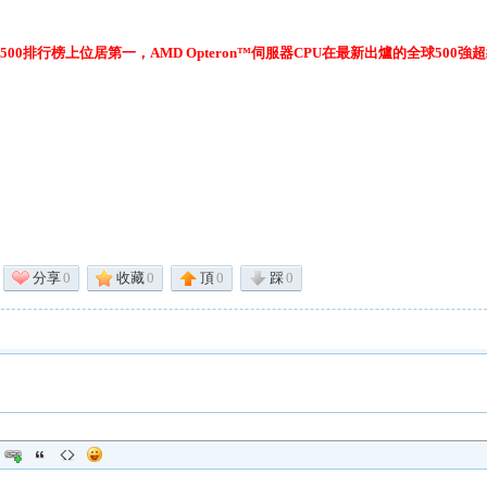
500
排行榜上位居第一，
AMD Opteron
™伺服器
CPU
在最新出爐的全球
500
強超
分享
0
收藏
0
頂
0
踩
0