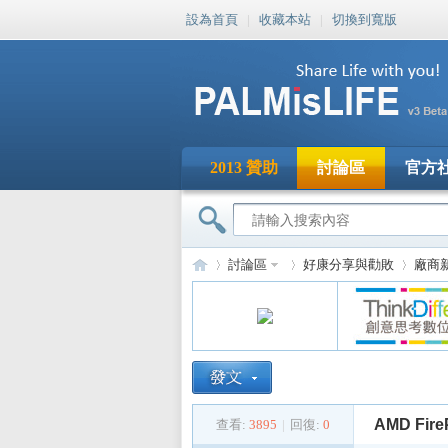
設為首頁
|
收藏本站
|
切換到寬版
2013 贊助
討論區
官方
討論區
好康分享與勸敗
廠商
PA
»
›
›
AMD Fi
查看:
3895
|
回復:
0