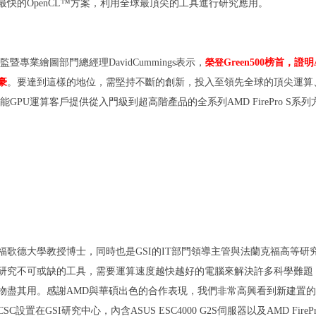
最快的
OpenCL
™
方案，利用全球最頂尖的工具進行研究應用。
監暨專業繪圖部門總經理
DavidCummings
表示，
榮登
Green500
榜首，證明
豪
。要達到這樣的地位，需堅持不斷的創新，投入至領先全球的頂尖運算
能
GPU
運算客戶提供從入門級到超高階產品的全系列
AMD FirePro S
系列
福歌德大學教授博士，同時也是
GSI
的
IT
部門領導主管與法蘭克福高等研
研究不可或缺的工具，需要運算速度越快越好的電腦來解決許多科學難題
物盡其用。感謝
AMD
與華碩出色的合作表現，我們非常高興看到新建置的
CSC
設置在
GSI
研究中心，內含
ASUS ESC4000 G2S
伺服器以及
AMD FireP