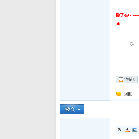
除了在
Green
座。
區
淘帖
0
回復