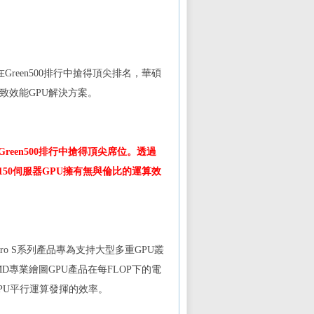
在
Green500
排行中搶得頂尖排名，華碩
致效能
GPU
解決方案。
Green500
排行中搶得頂尖席位。透過
150
伺服器
GPU
擁有無與倫比的運算效
ro S
系列產品專為支持大型多重
GPU
叢
MD
專業繪圖
GPU
產品在每
FLOP
下的電
PU
平行運算發揮的效率。