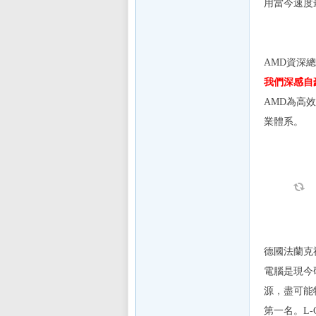
用當今速度
sL
AMD
資深總
我們深感自
AMD
為高效
業體系。
IF
德國法蘭克
電腦是現今
源，盡可能
第一名。
L-