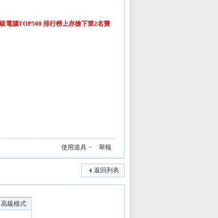
級電腦
TOP500
排行榜上亦搶下第
2
名寶
使用道具
舉報
返回列表
高級模式