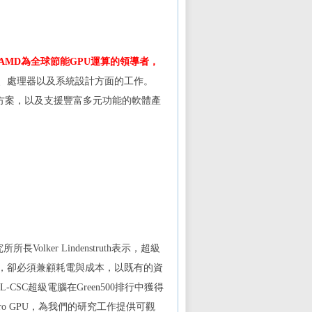
AMD
為全球節能
GPU
運算的領導者，
、處理器以及系統設計方面的工作。
方案，以及支援豐富多元功能的軟體產
究所所長
Volker Lindenstruth
表示，超級
，卻必須兼顧耗電與成本，以既有的資
L-CSC
超級電腦在
Green500
排行中獲得
ro GPU
，為我們的研究工作提供可觀