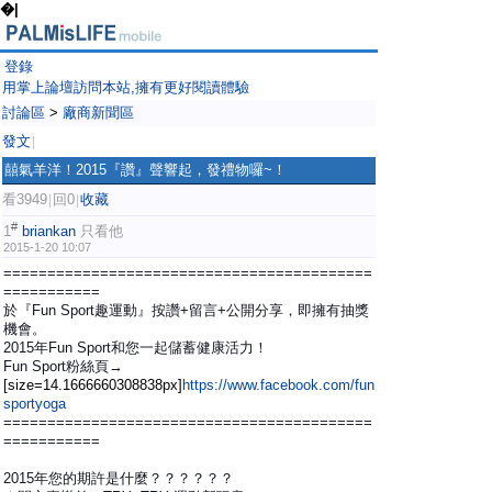
�|
登錄
用掌上論壇訪問本站,擁有更好閱讀體驗
討論區
>
廠商新聞區
發文
|
囍氣羊洋！2015『讚』聲響起，發禮物囉~！
看3949
回0
收藏
|
|
#
1
briankan
只看他
2015-1-20 10:07
==========================================
===========
於『Fun Sport趣運動』按讚+留言+公開分享，即擁有抽獎
機會。
2015年Fun Sport和您一起儲蓄健康活力！
Fun Sport粉絲頁→
[size=14.1666660308838px]
https://www.facebook.com/fun
sportyoga
==========================================
===========
2015年您的期許是什麼？？？？？？