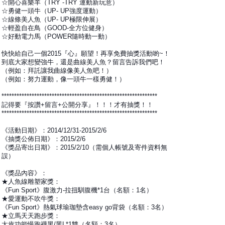
☆開心喜樂羊（TRY -TRY 運動新玩意）
☆勇健一頭牛（UP- UP強度運動）
☆線條美人魚（UP- UP極限伸展）
☆輕盈自在鳥（GOOD-全方位健身）
☆好動電力馬（POWER隨時動一動）
快快給自己一個2015『心』願望！再享免費抽獎活動喲~！
到底大家想變強牛，還是曲線美人魚？留言告訴我們吧！
（例如：拜託讓我曲線像美人魚吧！）
（例如：努力運動，像一頭牛一樣勇健！）
**************************************************************
記得要『按讚+留言+公開分享』！！！才有抽獎！！
**************************************************************
《活動日期》：2014/12/31-2015/2/6
《抽獎公佈日期》：2015/2/6
《獎品寄出日期》：2015/2/10（需個人帳號及寄件資料無
誤）
《獎品內容》：
★人魚線雕塑家獎：
《Fun Sport》腹激力-拉扭馴腹機*1台（名額：1名）
★愛運動不吹牛獎：
《Fun Sport》熱氣球瑜珈墊含easy go背袋（名額：3名）
★立馬天天跑步獎：
太肯功能慢跑襪黑/黑L*1雙（名額：3名）