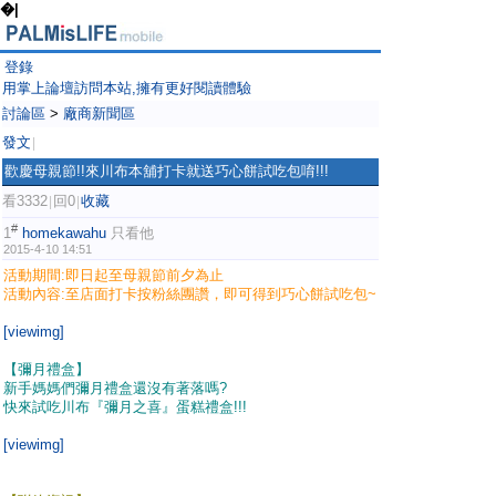
�|
登錄
用掌上論壇訪問本站,擁有更好閱讀體驗
討論區
>
廠商新聞區
發文
|
歡慶母親節!!來川布本舖打卡就送巧心餅試吃包唷!!!
看3332
回0
收藏
|
|
#
1
homekawahu
只看他
2015-4-10 14:51
活動期間:即日起至母親節前夕為止
活動內容:至店面打卡按粉絲團讚，即可得到巧心餅試吃包~
[viewimg]
【彌月禮盒】
新手媽媽們彌月禮盒還沒有著落嗎?
快來試吃川布『彌月之喜』蛋糕禮盒!!!
[viewimg]