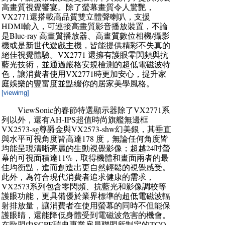
高畫質視覺饗宴。除了螢幕畫質令人驚艷，
VX2771還搭載高品質雙立體聲喇叭，支援
HDMI輸入，可連接高畫質影音播放裝置，不論
是Blue-ray 高畫質播放器、高畫質數位相機/攝影
機或是新世代遊戲主機，皆能提供精彩不失真的
絕佳視覺體驗。VX2771 還擁有護眼零閃頻與抗
藍光技術，並通過嚴格安規檢測的超低電磁波特
色，讓消費者使用VX2771時更加安心，提升家
庭娛樂的豐富度並點綴你的居家美學風格。
[viewimg]
ViewSonic的春節特選顯示器除了VX2771系
列以外，還有AH-IPS超值時尚旗艦無邊框
VX2573-sg尊爵金與VX2573-shw幻美銀，其垂直
與水平可視角度皆高達178 度，無論任何角度皆
均能呈現清晰亮麗的生動視覺影像；超越24吋螢
幕的可視面積達11%，取得機體和畫面兩者的最
佳均衡點，進而創造出更自然輕鬆的視覺感受。
此外，為符合現代消費者追求健康的需求，
VX2573系列包含零閃頻、抗藍光和影像調校等
護眼功能，更具備優於業界標準的超低電磁波輻
射排放量，讓消費者在使用螢幕的同時不但能保
護眼睛，還能降低身體受到電磁波危害的機會。
在歐盟由SCPE瑞典專業雇員聯盟所制定的TCO