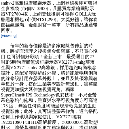
smhv-2高雅銀旗艦顯示器，上網登錄後即可獲得
金喜福袋 (市價NT$300)，凡購買專業繪圖顯示
器VP2780-4K，上網登錄後則可獲得 GOLLA玩
酷黑相機包 (市價NT$1,290)。大獎好禮，讓你春
節福氣滿滿、金銀財寶一整車，所有禮品通通帶
回家。
[viewimg]
每年的新春佳節是許多家庭除舊佈新的時
機，將桌面清理之後換個金銀螢幕，不只賞心悅
目,也可討個好彩頭！全新上市、最受矚目的27
吋IPS時尚旗艦無邊框顯示器VX2771-smhg璀璨
金與VX2771-smhv-2高雅銀，採用超跑時尚概念
設計，搭配光澤髮絲紋外觀，將超跑流暢與俐落
的線條設計用在螢幕外觀上，並且及於優雅與奢
華集於一身，搭配工業美學設計無邊框，讓整體
視覺更加擴大延伸無視覺死角。獨家
SuperClear® IPS Technology色彩技術，不只全螢
幕色彩均勻飽和，垂直與水平可視角度亦可高達
178 度，無論任何角度均能呈現清晰亮麗的生動
視覺影像；此外，其可調整螢幕仰角，適合搭配
任何工作環境與家庭使用。VX2771擁有
1920x1080 Full HD高解析度， 50000000:1高動態
對比，讓螢幕細膩度更加精準與銳利，提供頂級