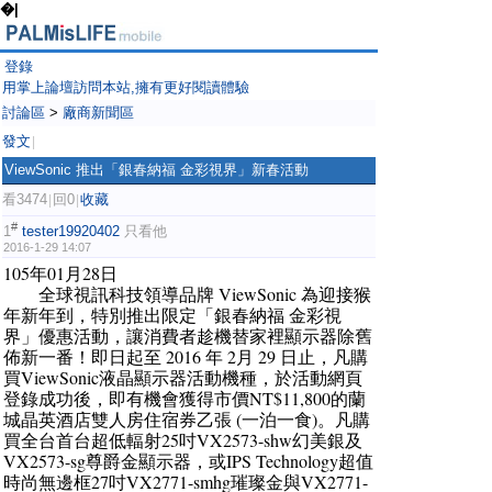
�|
登錄
用掌上論壇訪問本站,擁有更好閱讀體驗
討論區
>
廠商新聞區
發文
|
ViewSonic 推出「銀春納福 金彩視界」新春活動
看3474
回0
收藏
|
|
#
1
tester19920402
只看他
2016-1-29 14:07
105年01月28日
全球視訊科技領導品牌 ViewSonic 為迎接猴
年新年到，特別推出限定「銀春納福 金彩視
界」優惠活動，讓消費者趁機替家裡顯示器除舊
佈新一番！即日起至 2016 年 2月 29 日止，凡購
買ViewSonic液晶顯示器活動機種，於活動網頁
登錄成功後，即有機會獲得市價NT$11,800的蘭
城晶英酒店雙人房住宿券乙張 (一泊一食)。凡購
買全台首台超低輻射25吋VX2573-shw幻美銀及
VX2573-sg尊爵金顯示器，或IPS Technology超值
時尚無邊框27吋VX2771-smhg璀璨金與VX2771-