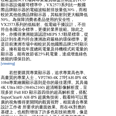
顯示器設備嚴苛標準中，VX2573系列比一般國
際品牌顯示器的電磁波輻射排放量低30%，而相
較於其他低價品牌顯示器，其輻射則更大幅降低
50%。為保障消費者產品使用的安全性，
VX2573系列的低輻射、低電磁干擾設計，不但
符合各國法令標準，更優於業界規範。除此之
外，亦獲得澳洲能源認證MEPS 5.5顆星標章，從
設計到生產均符合澳洲政府嚴格的環保標準，更
是目前澳洲市場中相較於其他國際品牌25吋顯示
器，擁有最低年度總耗電量及待機模式耗電量的
顯示器，能有效節省25%耗電量，達成增進綠色
效能的環保目的。
[viewimg]
若想要購買專業顯示器，追求專業高色準、
高畫質的專業人士，VP2780-4K 27吋AH-IPS 4K
10bit專業繪圖顯示器則是你的最佳選擇。其具備
4K Ultra HD (3840x2160) 超清晰影像解析度，呈
現多於 Full HD 顯示器四倍的超高解析度，搭配
SuperClear® AH-IPS 超廣角技術，觀看時可以寬
廣的視角獲得更開闊的觀賞視野，相當適合專業
設計工作者 所要求的畫面效果。而在4K對應的
基礎上，也相對增強了許多色彩技術應用，像是