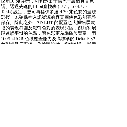
採用10 bit 顯示，可創造出十億七千萬個真實色
調、透過先進的14-bit查找表 (LUT, Look Up
Table) 設定，更可再提供多達 4.39 兆色彩的呈現
選擇，以確保輸入訊號源的真實圖像色彩能完整
保存。除此之外，3D LUT 的配置也大幅拓展灰
階的表現範圍及濃郁色彩的表現深度，能順利展
現連續平滑的色階，讓色彩更為準確與豐富。而
100% sRGB 色域覆蓋能力及高標準的 Delta E ≤2
色彩精準度要求，為繪圖設計、影像創作、影音
製作、印刷等專業應用領域提供了精確的色彩表
現性能。
[viewimg]
ViewSonic 「銀春納福 金彩視界」 活動將
到 2016 年 2月 29 日止，凡購買VP2780-4K (市
價NT$27,800)，上網登錄後即可獲得 GOLLA玩
酷黑相機包 (市價NT$1,290)，凡購買ViewSonic
液晶螢幕顯示器VX2573-shw (市價NT$7,990)、
VX2573-sg (市價NT$7,990)、上網登錄後即可獲
得金喜福袋 (市價NT$300)，並有機會獲得蘭城
晶英酒店雙人房住宿券乙張 (市價NT$11,800)。
更多活動資訊請至 ViewSonic 官方 旗艦店網站
http://tw.mall.yahoo.com/store/viewsonic或官網
www.viewsonic.com 查詢。