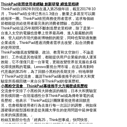
ThinkPad
依照使用者經驗
創新研發
締造里程碑
ThinkPad自1992年到現在邁入第25個年頭，截至2017年10
月，ThinkPad在全球已售出1.3億台，數量之多甚至可以圍
繞地球一圈。ThinkPad依照商務使用者需求，追求每個細
節都能提供給使用者最完美的消費者體驗，也因此
ThinkPad在這25年期間不斷創造歷史里程碑，除了是第一
台進入太空的電腦也曾攀上世界最高峰、進入最嚴酷的雨
林、登入紐約市現代藝術博物館的殿堂，同時也幫助過無數
企業成長，ThinkPad透過消費者需求去改變，貼合消費者
的使用習慣。
ThinkPad徹底改變醫藥、政治、教育和太空旅行，不論是
旅行、工作或是其他場景，都能提供用戶企業級的個人運算
效能，它不僅僅只是一台筆電，更能改變世界並克服在多樣
化環境挑戰的電腦。Lenovo重視台灣市場，在這具有劃時
代意義的第25年，為了回饋小黑粉的長期支持，特地舉辦
了ThinkPad交流會，邀請ThinkPad幕後推手的日本大和實
驗室所長橫田聰一來台分享ThinkPad的發展歷程。
小黑粉交流會
ThinkPad
幕後推手大方揭密成長歷程
交流會中安排了小黑粉與大師會談的橋段，日本大和實驗室
所長橫田聰一在現場感性分享ThinkPad成為傳奇筆電的成
長歷程，他表示「ThinkPad設計團隊重視使用者回饋意
見，也會模擬使用者行為去進行每一次設計的調整，例如保
護硬碟的籠型護框便是從美國大學生的使用問題中延伸發展
出來的保護措施。」
粉絲互動部分包含「經典25，Think想事成」快問快答、
「經典25排排看」比賽誰能最快時間排出產品生產順序遊