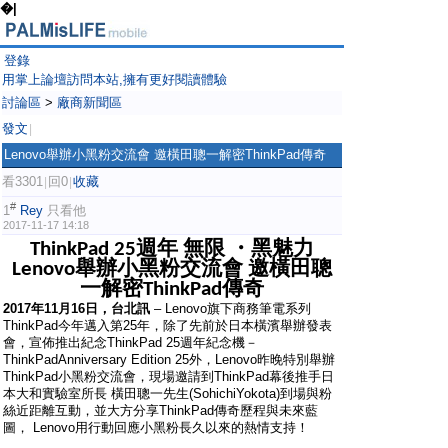
�|
登錄
用掌上論壇訪問本站,擁有更好閱讀體驗
討論區
>
廠商新聞區
發文
|
Lenovo舉辦小黑粉交流會 邀橫田聰一解密ThinkPad傳奇
看3301
回0
收藏
|
|
#
1
Rey
只看他
2017-11-17 14:18
週年
無限
・
黑魅力
ThinkPad 25
舉辦小黑粉交流會
邀橫田聰
Lenovo
一解密
傳奇
ThinkPad
2017
年
11
月
16
日，台北訊
– Lenovo旗下商務筆電系列
ThinkPad今年邁入第25年，除了先前於日本橫濱舉辦發表
會，宣佈推出紀念ThinkPad 25週年紀念機－
ThinkPadAnniversary Edition 25外，Lenovo昨晚特別舉辦
ThinkPad小黑粉交流會，現場邀請到ThinkPad幕後推手日
本大和實驗室所長 橫田聰一先生(SohichiYokota)到場與粉
絲近距離互動，並大方分享ThinkPad傳奇歷程與未來藍
圖， Lenovo用行動回應小黑粉長久以來的熱情支持！