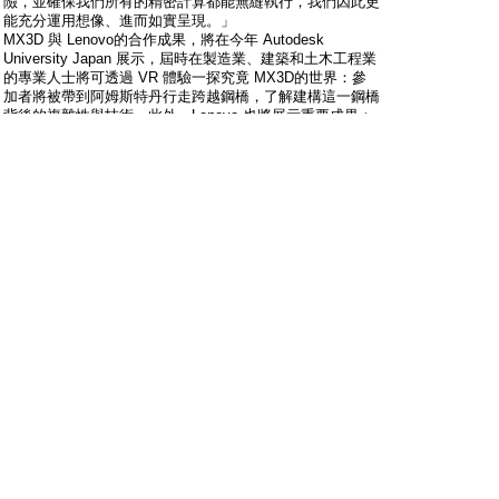
險，並確保我們所有的精密計算都能無縫執行，我們因此更
能充分運用想像、進而如實呈現。」
MX3D 與 Lenovo的合作成果，將在今年 Autodesk
University Japan 展示，屆時在製造業、建築和土木工程業
的專業人士將可透過 VR 體驗一探究竟 MX3D的世界：參
加者將被帶到阿姆斯特丹行走跨越鋼橋，了解建構這一鋼橋
背後的複雜性與技術。此外，Lenovo 也將展示重要成果：
一路從全世界最小的工作站 ThinkStation P320 Tiny 到效
能最強大的 ThinkStation P920。
尺寸與速度都同等重要
–
服務石油與天然氣業使用者
在地震學、地球科學與能源探勘的複雜世界裡，尺寸很重
要、速度更是關鍵。能從無限龐大的資料叢集蒐集極細微的
資訊，將決定使用者是否掌握了發現石油蘊藏機會，或是會
被別人搶走先機。而要能夠即時且明確地計算出資料裡的量
化資訊，則需要能幫助他們處理大量資訊所需的記憶空間與
具強大計算能力的工作站。ThinkStationP920 就是最佳選
擇。正如 AEC業界裡的其它專業公司，石油與天然氣業當
然也能從中獲益，這款經 ISV 測試認證的超級馬力工作
站，能支援高達2TB 記憶體之外，其效能更能支援高達三
個 NVIDIA Quadro GP100 GPU展現最高效益。
ThinkStationP920 與 P720，搭載 onboard M.2 SSD 支援
與最快速的 I/O 技術。更多關於 Lenovo Workstations 如何
幫助各業界提供專屬解決方案，可查詢
https://www.thinkworkstations.com.
*以3年標準產品生命週期來看，ThinkStation P700 至
P720 的 SPECwpc2.1 Geomean 效能比評效基準。