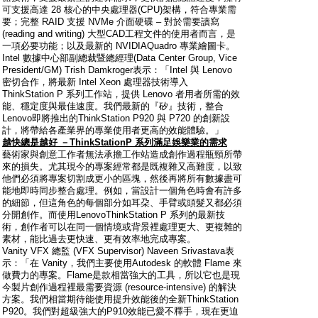
可支援高達 28 核心的中央處理器(CPU)架構，符合專業需
要；完整 RAID 支援 NVMe 介面硬碟 – 對於需要讀寫
(reading and writing) 大型CAD工程文件的使用者而言，是
一項必要功能；以及最新的 NVIDIAQuadro 專業繪圖卡。
Intel 數據中心部副總裁暨總經理(Data Center Group, Vice
President/GM) Trish Damkroger表示：「Intel 與 Lenovo
密切合作，將最新 Intel Xeon 處理器技術導入
ThinkStation P 系列工作站，提供 Lenovo 者用者所需的效
能、穩定度與最佳速度。我們最新的『矽』技術，整合
Lenovo即將推出的ThinkStation P920 與 P720 的創新設
計，將帶給各產業界的專業使用者更高的效能體驗。」
越快總是越好
－
ThinkStationP
系列滿足娛樂業的需求
藝術家與創意工作者無法承擔工作站造成創作過程瓶頸所帶
來的損失。尤其現今的專案經常都是既複雜又高難度，以致
他們必須將專案切割成更小的區塊，然後再將所有數據盡可
能地即時同步整合處理。例如，當設計一個角色時會有許多
的細節，但這角色的每個部分如耳朶、手臂或頭髮又都必須
分開創作。而使用LenovoThinkStation P 系列的最新技
術，創作者可以在同一個情境或背景裡處理更大、更複雜的
素材，能比過去更快速、更有效率地完成專案。
Vanity VFX 總監 (VFX Supervisor) Naveen Srivastava表
示：「在 Vanity，我們主要使用Autodesk 的軟體 Flame 來
做費力的專案。Flame是款相當強大的工具，所以它也是現
今製片創作過程裡最需要資源 (resource-intensive) 的解決
方案。我們相當期待能使用提升效能後的全新ThinkStation
P920。我們對超級強大的P910效能已愛不釋手，現在更迫