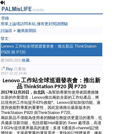
�|
登錄
用掌上論壇訪問本站,擁有更好閱讀體驗
討論區
>
廠商新聞區
發文
|
Lenovo 工作站全球巡迴發表會：推出新品 ThinkStation
P920 與 P720
看3485
回0
收藏
|
|
#
1
Rey
只看他
2017-12-22 14:46
工作站全球巡迴發表會：推出新
Lenovo
品
與
ThinkStation P920
P720
2017
年
12
月
20
日，台北訊
–為幫助專業性使用者因應推陳
出新的作業環境，Lenovo推出兩款全新的工作站產品，將
比現有的工作站提升43%效能*。Lenovo深知加強功能、速
度與效能對專案的重要性，因此宣佈推出最新版本的
ThinkStation P920 與ThinkStation P720。
兩款新品不僅能為使用者的關鍵任務提供更靈活的運用，也
具備多項新功能，包括搭載Intel最新的 Xeon 處理器，高達
3.6GHz提供業界最高的速度；多達 6通道(6-channel)記憶
體技術，支援最繁重的運算需求；更快的記憶體速度，擁有