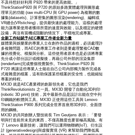
不及待想好好利用 P920 帶來的更高效能。」
ThinkStationP920 與 P720 的原始多路實體處理與圖形處
理單元的功能 (raw multi-CPU 與 GPU power) 為複雜的數
據集(datasets)、計算密集的圖形渲染(rendering)、編輯或
VR縫合(VRstiching)，提供最快速的處理能力。這樣的處理
能力讓專業使用者獲得所需的速度與效能，以及穩定的硬體
設備，再沒有當機或阻斷的情況下，平穩地完成專案。
全新工作站賦予
AEC
專業工作者全新力量
媒體業與娛樂業的專業人士在創作作品的過程，必須處理許
多複雜問題，而AEC的專業工作者則是要處理繁複CAD數
據的視覺化、模擬與分析。這些使用者原本也是必須將專案
先分成小部分設計或模擬後，再藉公司外部的渲染集群
(renderfarm)完成整個視覺製作。ThinkStation P920 與
P720 將讓這些專業人士能在自己公司內部獨力製作完成各
式複雜度的檔案，這有助保護某些檔案的安全性，也能縮短
專案的時程。
MX3D 就是AEC產業裡的創新領先者，它也是我們
ThinkRevolutionists 之一員。MX3D 開發了自動化3D列印
(robotic 3D print) 技術，其中最新作品是設計出能在空中列
印鋼鐵的軟體與工具。MX3D 正使用這些工具與 Lenovo
ThinkStation P900 系列完成全世界首座用3D列印、全面啓
用的鋼橋。
MX3D 的共同創辦人暨技術長 Tim Geutjens 表示：「要發
明與打造前所未見的東西，不僅高難度也要冒極高風險。有
了 Lenovo 最新技術，讓我們可以運用物聯網(IoT)、衍生設
計 (generativedesign)與虛擬實境 (VR) 來幫助我們降低風