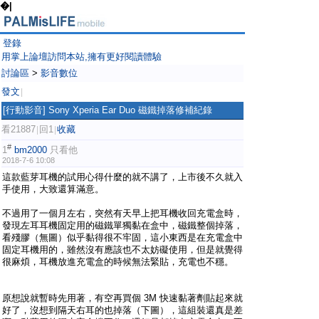
�|
登錄
用掌上論壇訪問本站,擁有更好閱讀體驗
討論區
>
影音數位
發文
|
[行動影音]
Sony Xperia Ear Duo 磁鐵掉落修補紀錄
看21887
回1
收藏
|
|
#
1
bm2000
只看他
2018-7-6 10:08
這款藍芽耳機的試用心得什麼的就不講了，上市後不久就入
手使用，大致還算滿意。
不過用了一個月左右，突然有天早上把耳機收回充電盒時，
發現左耳耳機固定用的磁鐵單獨黏在盒中，磁鐵整個掉落，
看殘膠（無圖）似乎黏得很不牢固，這小東西是在充電盒中
固定耳機用的，雖然沒有應該也不太妨礙使用，但是就覺得
很麻煩，耳機放進充電盒的時候無法緊貼，充電也不穩。
原想說就暫時先用著，有空再買個 3M 快速黏著劑貼起來就
好了，沒想到隔天右耳的也掉落（下圖），這組裝還真是差