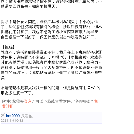
啊！黏著用的膠水完全撐不住，還好是都掉在充電盒內，不
然還要回原廠去不知道要搞幾天。
黏貼不是什麼大問題，雖然左耳機因為我失手不小心貼歪
了，瞬間膠也沒讓我有後悔的機會，所以稍微有點凸，但不
影響使用就算了。我也不想為了這小東西回原廠去搞半天，
自己處理一下就好了，保固什麼的就當作沒看到就好了。
【抱怨】
說真的，這樣的組裝品質很不好，我只在上下班時間搭捷運
才使用，這時間也不太流汗，耳機也沒什麼機會被汗水或是
其他液體弄濕，就我觀察原本黏貼的黑色膠狀物，黏著力不
是很高，我覺得用一段時間大多會掉落；但不知道是不是我
買到的有瑕疵，這運氣應該讓我下個世足賽賭注看會不會中
獎……
不清楚是不是有人跟我一樣的問題，但是提醒有用 XEA 的
朋友多注意一下了。
附件:
您需要
登入
才可以下載或查看附件。沒有帳號？
免
費註冊
#
2
bm2000
只看他
2018-8-9 09:32
回報一下後續自動毀損情形。