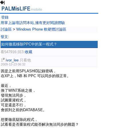
�|
登錄
用掌上論壇訪問本站,擁有更好閱讀體驗
討論區
>
Windows Phone 軟硬體討論區
發文
|
如何徹底移除PPC中的某一程式？
看547916
回3
收藏
|
|
#
1
ivor_lee
只看他
2009-12-23 06:32
因是之前用SPLASHID記錄密碼，
在XP上，NB 和 PPC 可以同步的很正常。
最近，
換了WIN7系統之後，
發現無法同步，
試圖重灌程式，
可是還是不行，
會抓到之前的DATABASE。
想要徹底疑除此程式，
試看看是否重裝程式能否解決無法同步的難題？