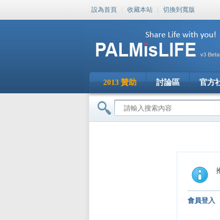
設為首頁
|
收藏本站
|
切換到寬版
2013 贊助
討論區
官方
會員登入