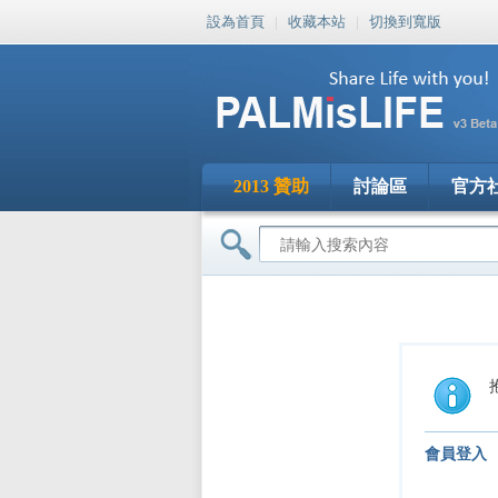
設為首頁
|
收藏本站
|
切換到寬版
2013 贊助
討論區
官方
會員登入