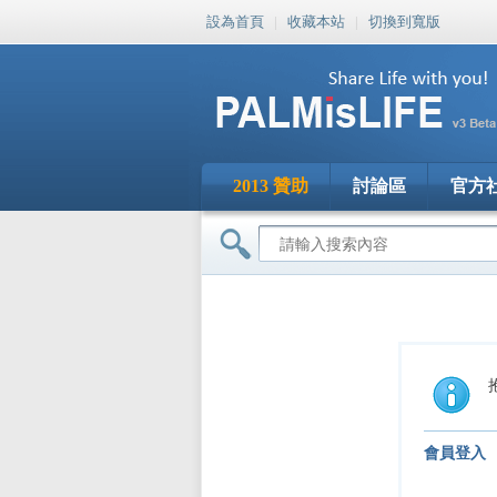
設為首頁
|
收藏本站
|
切換到寬版
2013 贊助
討論區
官方
會員登入