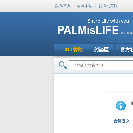
設為首頁
|
收藏本站
|
切換到寬版
2013 贊助
討論區
官方
會員登入