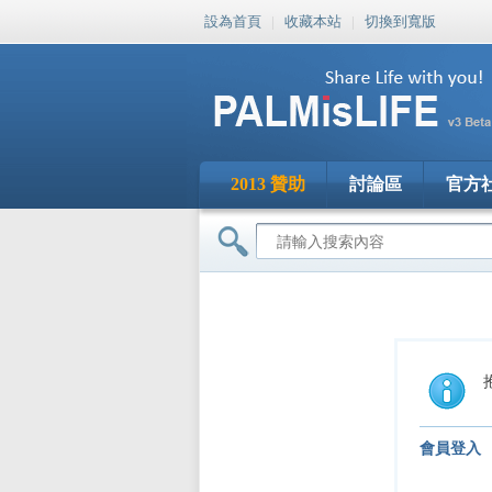
設為首頁
|
收藏本站
|
切換到寬版
2013 贊助
討論區
官方
會員登入