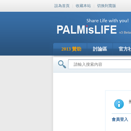
設為首頁
|
收藏本站
|
切換到寬版
2013 贊助
討論區
官方
會員登入