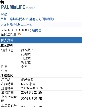
�|
登錄
用掌上論壇訪問本站,擁有更好閱讀體驗
返回討論區
返回上一頁
|
polar168 (UID: 10050)
站內信
空間訪問量
15
個人資料
基本資料
統計信息:
好友數 8
記錄數 0
日誌數 0
相冊數 0
性別:
保密
生日:
-
活躍概況
用戶組:
網站會員
在線時間:
6666 小時
註冊時間:
2003-5-20 18:32
最後訪問:
2026-8-6 23:25
上次活動時
2026-8-6 23:25
間:
上次發表時