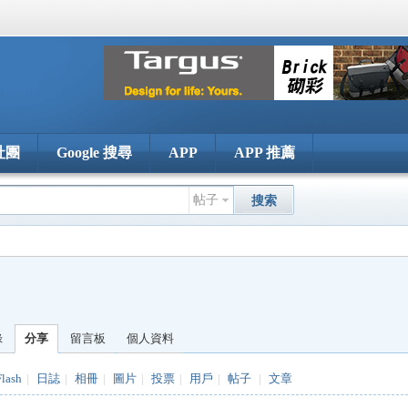
社團
Google 搜尋
APP
APP 推薦
帖子
搜索
錄
分享
留言板
個人資料
Flash
|
日誌
|
相冊
|
圖片
|
投票
|
用戶
|
帖子
|
文章