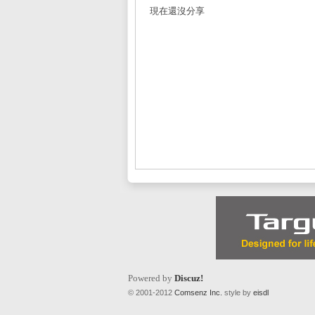
現在還沒分享
L
Mi
Powered by
Discuz!
© 2001-2012
Comsenz Inc.
style by
eisdl