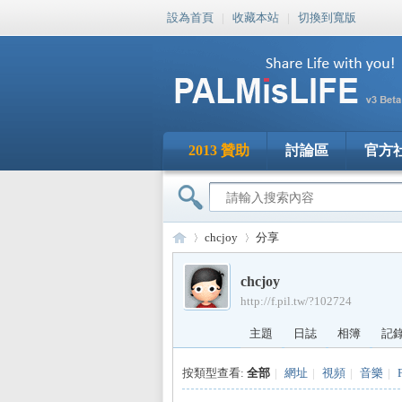
設為首頁
|
收藏本站
|
切換到寬版
2013 贊助
討論區
官方
chcjoy
分享
chcjoy
http://f.pil.tw/?102724
PA
›
›
主題
日誌
相簿
記
按類型查看:
全部
|
網址
|
視頻
|
音樂
|