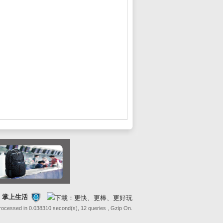
FE 掌上生活
Processed in 0.038310 second(s), 12 queries , Gzip On.