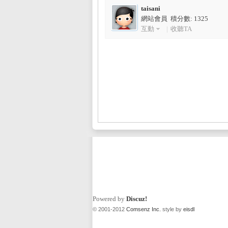
taisani
網站會員 積分數: 1325
互動
|
收聽TA
L
Mi
Powered by
Discuz!
© 2001-2012
Comsenz Inc.
style by
eisdl