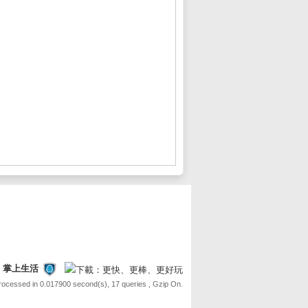
FE 掌上生活
Processed in 0.017900 second(s), 17 queries , Gzip On.