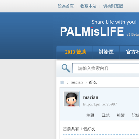
設為首頁
|
收藏本站
|
切換到寬版
2013 贊助
討論區
官方
macian
好友
macian
http://f.pil.tw/?5997
PA
›
›
主題
日誌
相簿
記
當前共有
1
個好友