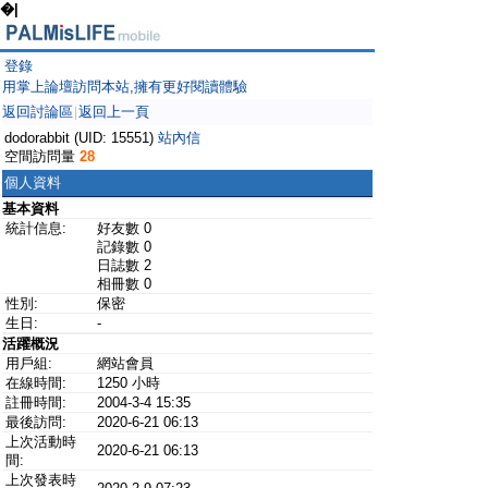
�|
登錄
用掌上論壇訪問本站,擁有更好閱讀體驗
返回討論區
返回上一頁
|
dodorabbit (UID: 15551)
站內信
空間訪問量
28
個人資料
基本資料
統計信息:
好友數 0
記錄數 0
日誌數 2
相冊數 0
性別:
保密
生日:
-
活躍概況
用戶組:
網站會員
在線時間:
1250 小時
註冊時間:
2004-3-4 15:35
最後訪問:
2020-6-21 06:13
上次活動時
2020-6-21 06:13
間:
上次發表時