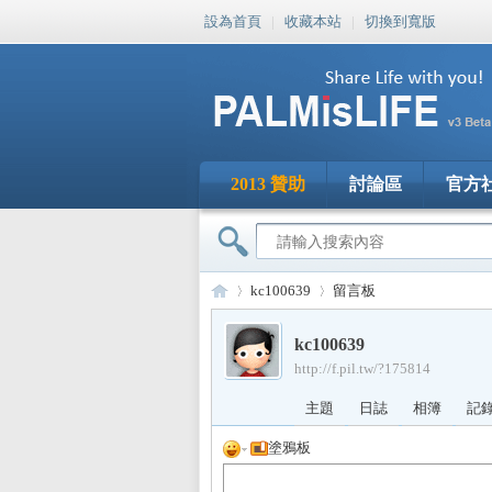
設為首頁
|
收藏本站
|
切換到寬版
2013 贊助
討論區
官方
kc100639
留言板
kc100639
http://f.pil.tw/?175814
PA
›
›
主題
日誌
相簿
記
塗鴉板