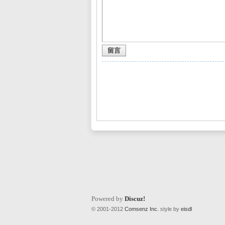
留言
L
Mi
Powered by
Discuz!
© 2001-2012
Comsenz Inc.
style by
eisdl