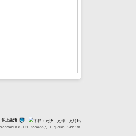
FE 掌上生活
Processed in 0.014419 second(s), 11 queries , Gzip On.