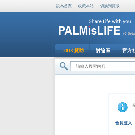
設為首頁
|
收藏本站
|
切換到寬版
2013 贊助
討論區
官方
會員登入