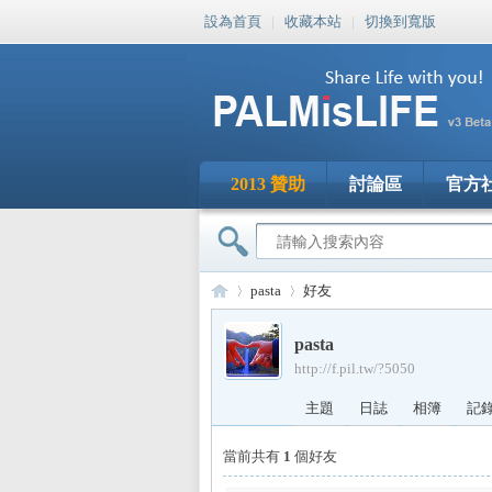
設為首頁
|
收藏本站
|
切換到寬版
2013 贊助
討論區
官方
pasta
好友
pasta
http://f.pil.tw/?5050
PA
›
›
主題
日誌
相簿
記
當前共有
1
個好友