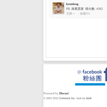
kentdong
PIL 推薦賣家 積分數: 4382
互動
|
收聽TA
L
Mi
Powered by
Discuz!
© 2001-2012
Comsenz Inc.
style by
eisdl