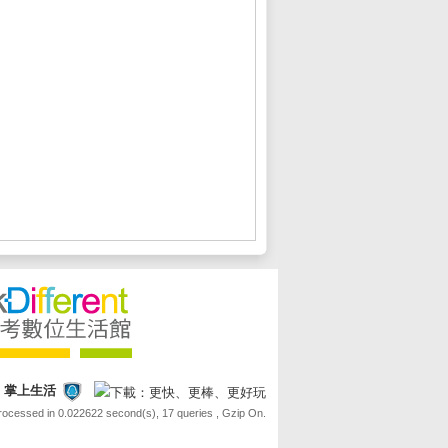
FE 掌上生活
Processed in 0.022622 second(s), 17 queries , Gzip On.