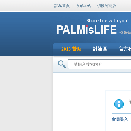
設為首頁
|
收藏本站
|
切換到寬版
2013 贊助
討論區
官方
會員登入