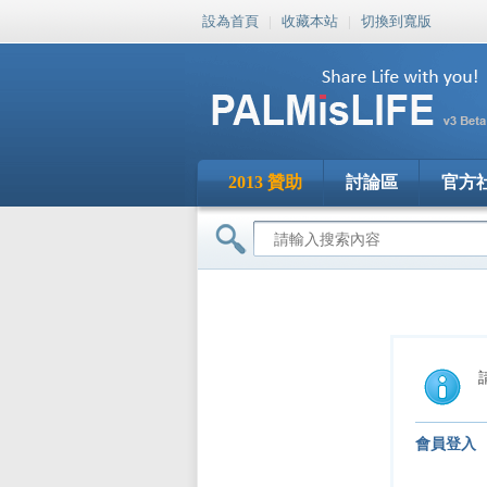
設為首頁
|
收藏本站
|
切換到寬版
2013 贊助
討論區
官方
會員登入