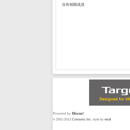
沒有相關成員
L
Mi
Powered by
Discuz!
© 2001-2012
Comsenz Inc.
style by
eisdl