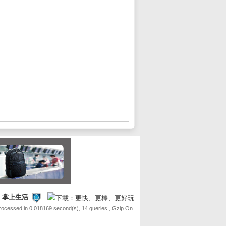
FE 掌上生活
Processed in 0.018169 second(s), 14 queries , Gzip On.