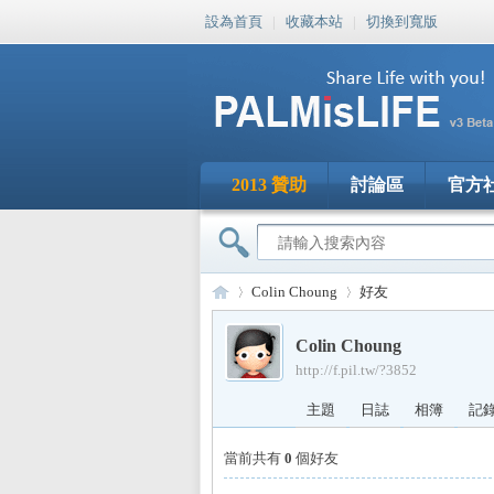
設為首頁
|
收藏本站
|
切換到寬版
2013 贊助
討論區
官方
Colin Choung
好友
Colin Choung
http://f.pil.tw/?3852
PA
›
›
主題
日誌
相簿
記
當前共有
0
個好友