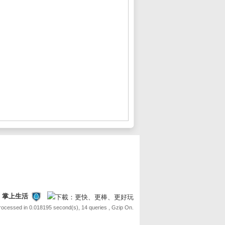
FE 掌上生活
Processed in 0.018195 second(s), 14 queries , Gzip On.