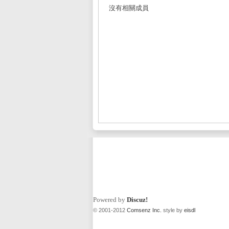
沒有相關成員
L
Mi
Powered by
Discuz!
© 2001-2012
Comsenz Inc.
style by
eisdl