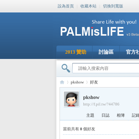
設為首頁
|
收藏本站
|
切換到寬版
2013 贊助
討論區
官方
pkshow
好友
pkshow
http://f.pil.tw/?44786
PA
›
›
主題
日誌
相簿
記
當前共有
0
個好友