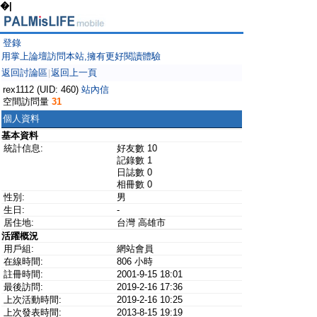
�|
登錄
用掌上論壇訪問本站,擁有更好閱讀體驗
返回討論區
返回上一頁
|
rex1112 (UID: 460)
站內信
空間訪問量
31
個人資料
基本資料
統計信息:
好友數 10
記錄數 1
日誌數 0
相冊數 0
性別:
男
生日:
-
居住地:
台灣 高雄市
活躍概況
用戶組:
網站會員
在線時間:
806 小時
註冊時間:
2001-9-15 18:01
最後訪問:
2019-2-16 17:36
上次活動時間:
2019-2-16 10:25
上次發表時間:
2013-8-15 19:19