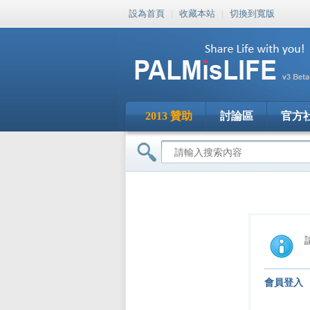
設為首頁
|
收藏本站
|
切換到寬版
2013 贊助
討論區
官方
會員登入