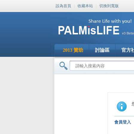
設為首頁
|
收藏本站
|
切換到寬版
2013 贊助
討論區
官方
會員登入