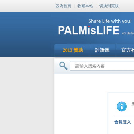
設為首頁
|
收藏本站
|
切換到寬版
2013 贊助
討論區
官方
會員登入