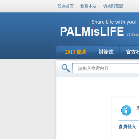
設為首頁
|
收藏本站
|
切換到寬版
2013 贊助
討論區
官方
會員登入