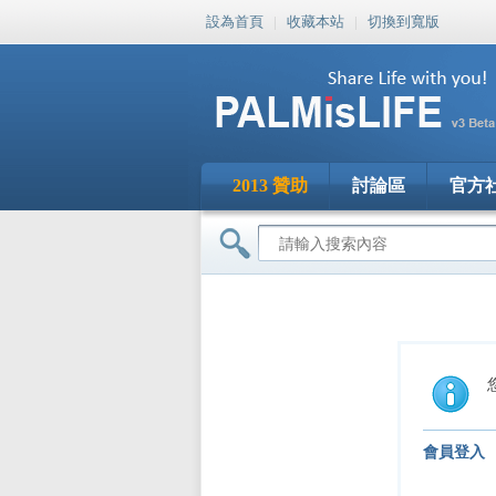
設為首頁
|
收藏本站
|
切換到寬版
2013 贊助
討論區
官方
會員登入