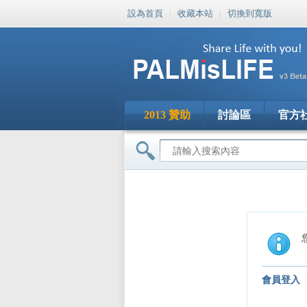
設為首頁
|
收藏本站
|
切換到寬版
2013 贊助
討論區
官方
會員登入