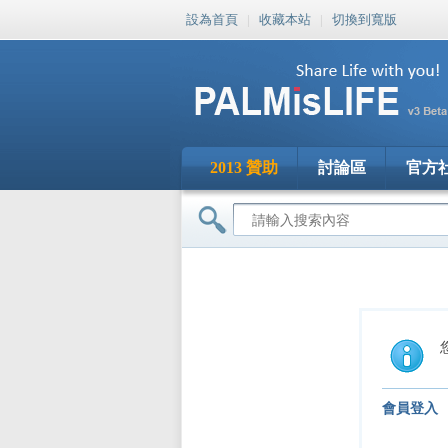
設為首頁
|
收藏本站
|
切換到寬版
2013 贊助
討論區
官方
會員登入