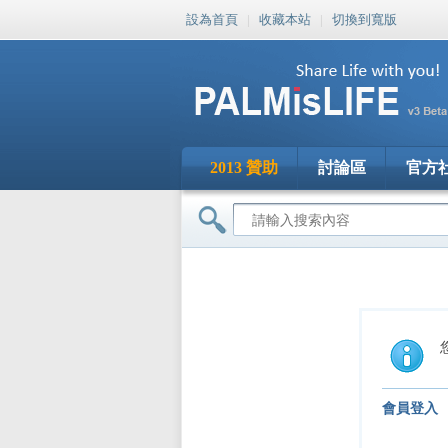
設為首頁
|
收藏本站
|
切換到寬版
2013 贊助
討論區
官方
會員登入