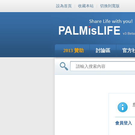
設為首頁
|
收藏本站
|
切換到寬版
2013 贊助
討論區
官方
會員登入