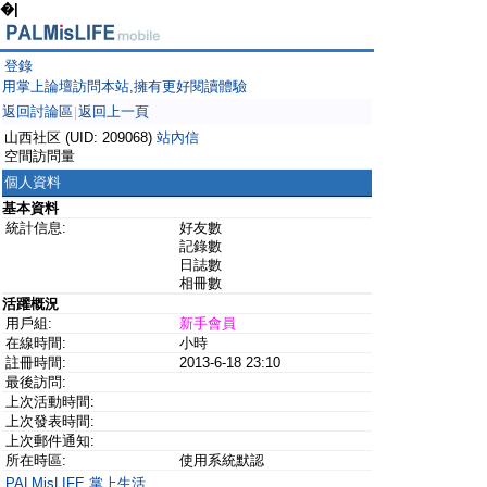
�|
登錄
用掌上論壇訪問本站,擁有更好閱讀體驗
返回討論區
返回上一頁
|
山西社区 (UID: 209068)
站內信
空間訪問量
個人資料
基本資料
統計信息:
好友數
記錄數
日誌數
相冊數
活躍概況
用戶組:
新手會員
在線時間:
小時
註冊時間:
2013-6-18 23:10
最後訪問:
上次活動時間:
上次發表時間:
上次郵件通知:
所在時區:
使用系統默認
PALMisLIFE 掌上生活