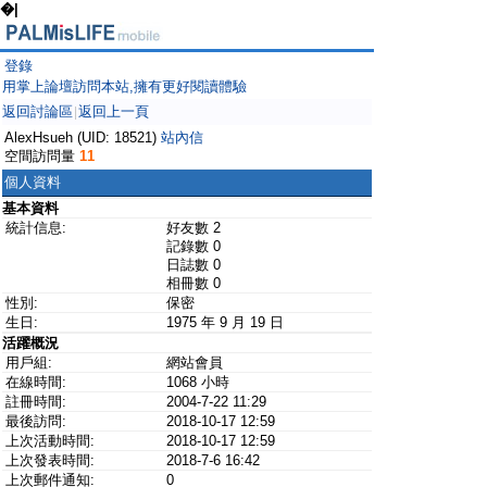
�|
登錄
用掌上論壇訪問本站,擁有更好閱讀體驗
返回討論區
返回上一頁
|
AlexHsueh (UID: 18521)
站內信
空間訪問量
11
個人資料
基本資料
統計信息:
好友數 2
記錄數 0
日誌數 0
相冊數 0
性別:
保密
生日:
1975 年 9 月 19 日
活躍概況
用戶組:
網站會員
在線時間:
1068 小時
註冊時間:
2004-7-22 11:29
最後訪問:
2018-10-17 12:59
上次活動時間:
2018-10-17 12:59
上次發表時間:
2018-7-6 16:42
上次郵件通知:
0