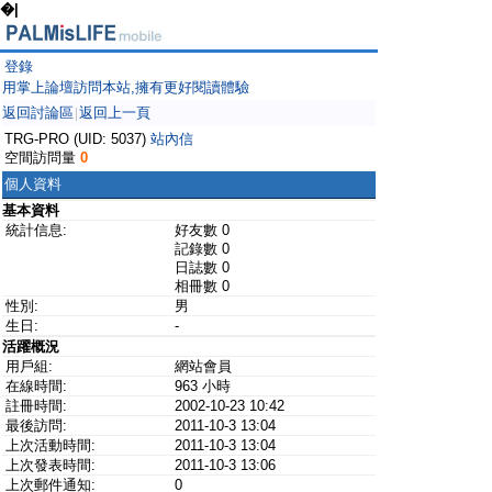
�|
登錄
用掌上論壇訪問本站,擁有更好閱讀體驗
返回討論區
返回上一頁
|
TRG-PRO (UID: 5037)
站內信
空間訪問量
0
個人資料
基本資料
統計信息:
好友數 0
記錄數 0
日誌數 0
相冊數 0
性別:
男
生日:
-
活躍概況
用戶組:
網站會員
在線時間:
963 小時
註冊時間:
2002-10-23 10:42
最後訪問:
2011-10-3 13:04
上次活動時間:
2011-10-3 13:04
上次發表時間:
2011-10-3 13:06
上次郵件通知:
0