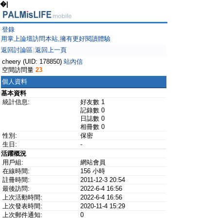
�|
登錄
用掌上論壇訪問本站,擁有更好閱讀體驗
返回討論區
返回上一頁
|
cheery (UID: 178850)
站內信
空間訪問量
23
個人資料
基本資料
統計信息:
好友數 1
記錄數 0
日誌數 0
相冊數 0
性別:
保密
生日:
-
活躍概況
用戶組:
網站會員
在線時間:
156 小時
註冊時間:
2011-12-3 20:54
最後訪問:
2022-6-4 16:56
上次活動時間:
2022-6-4 16:56
上次發表時間:
2020-11-4 15:29
上次郵件通知:
0