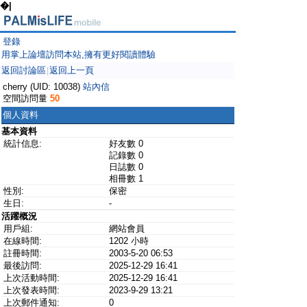
�|
登錄
用掌上論壇訪問本站,擁有更好閱讀體驗
返回討論區
返回上一頁
|
cherry (UID: 10038)
站內信
空間訪問量
50
個人資料
基本資料
統計信息:
好友數 0
記錄數 0
日誌數 0
相冊數 1
性別:
保密
生日:
-
活躍概況
用戶組:
網站會員
在線時間:
1202 小時
註冊時間:
2003-5-20 06:53
最後訪問:
2025-12-29 16:41
上次活動時間:
2025-12-29 16:41
上次發表時間:
2023-9-29 13:21
上次郵件通知:
0