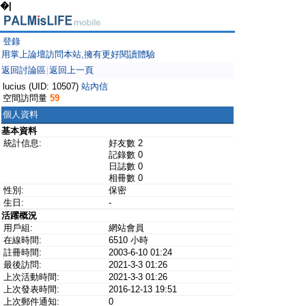
�|
登錄
用掌上論壇訪問本站,擁有更好閱讀體驗
返回討論區
返回上一頁
|
lucius (UID: 10507)
站內信
空間訪問量
59
個人資料
基本資料
統計信息:
好友數 2
記錄數 0
日誌數 0
相冊數 0
性別:
保密
生日:
-
活躍概況
用戶組:
網站會員
在線時間:
6510 小時
註冊時間:
2003-6-10 01:24
最後訪問:
2021-3-3 01:26
上次活動時間:
2021-3-3 01:26
上次發表時間:
2016-12-13 19:51
上次郵件通知:
0